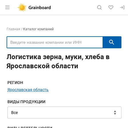
Раздел навигации по сайту grainboard.
Навигация по компаниям
Главная
Каталог компаний
Пои
Логистика зерна, муки, хлеба в
Ярославской области
Меню навигации
РЕГИОН
Ярославская область
ВИДЫ ПРОДУКЦИИ