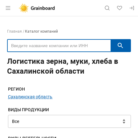
Раздел навигации по сайту grainboard.
Навигация по компаниям
Главная
Каталог компаний
Пои
Логистика зерна, муки, хлеба в
Сахалинской области
Меню навигации
РЕГИОН
Сахалинская область
ВИДЫ ПРОДУКЦИИ