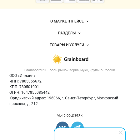
мука
Важные разделы и контакты
Навигация по сайту
О МАРКЕТПЛЕЙСЕ
Новости Grainboard.ru
РАЗДЕЛЫ
Услуги и цены
Объявления
ТОВАРЫ И УСЛУГИ
Размещение рекламы
Каталог компаний
Зерно
Публичная оферта
Новости рынка
Крупы
Контактная информация
Форум
Grainboard.ru – весь
рынок зерна, муки, крупы
в России.
Мука
Политика обработки персональных данных
Вакансии
ООО «Инлайн»
Семена
Для СМИ
ИНН: 7805355672
Блог
КПП: 780501001
Корма
ОГРН: 1047855085442
Оборудование
Юридический адрес: 196066, г. Санкт-Петербург, Московский
Прочее
проспект, д. 212
Добавить объявление
Мы в соцсетях:
Карта объявлений