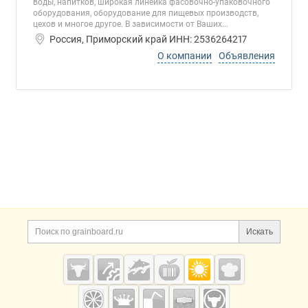
воды, напитков, широкая линейка фасовочно-упаковочного
оборудования, оборудование для пищевых производств,
цехов и многое другое. В зависимости от Ваших...
Россия, Приморский край ИНН: 2536264217
О компании
Объявления
Дополнительная информация
Поиск по сайту и ссы
Искать
Cсылки на полезные проекты
Grainboard.ru
— зерно и