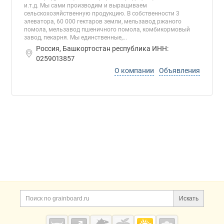
и.т.д. Мы сами производим и выращиваем
сельскохозяйственную продукцию. В собственности 3
элеватора, 60 000 гектаров земли, мельзавод ржаного
помола, мельзавод пшеничного помола, комбикормовый
завод, пекарня. Мы единственные,...
Россия, Башкортостан республика ИНН:
0259013857
О компании
Объявления
Дополнительная информация
Поиск по сайту и ссы
Искать
Cсылки на полезные проекты