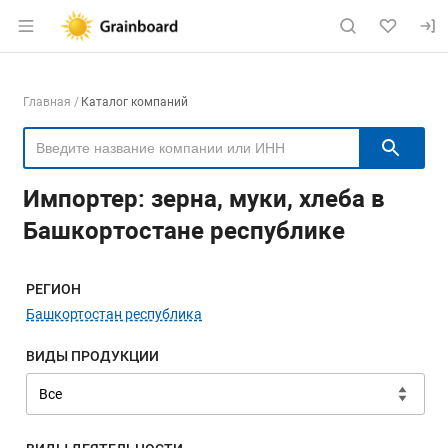
Раздел навигации по сайту grainboard.
Навигация по компаниям
Главная
Каталог компаний
Пои
Импортер: зерна, муки, хлеба в
Башкортостане республике
Меню навигации
РЕГИОН
Башкортостан республика
ВИДЫ ПРОДУКЦИИ