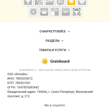
Grainboard.ru
— зерно и
мука
Важные разделы и контакты
Навигация по сайту
О МАРКЕТПЛЕЙСЕ
Новости Grainboard.ru
РАЗДЕЛЫ
Услуги и цены
Объявления
ТОВАРЫ И УСЛУГИ
Размещение рекламы
Каталог компаний
Зерно
Публичная оферта
Новости рынка
Крупы
Контактная информация
Форум
Grainboard.ru – весь
рынок зерна, муки, крупы
в России.
Мука
Политика обработки персональных данных
Вакансии
ООО «Инлайн»
Семена
Для СМИ
ИНН: 7805355672
Блог
КПП: 780501001
Корма
ОГРН: 1047855085442
Оборудование
Юридический адрес: 196066, г. Санкт-Петербург, Московский
Прочее
проспект, д. 212
Добавить объявление
Мы в соцсетях:
Карта объявлений