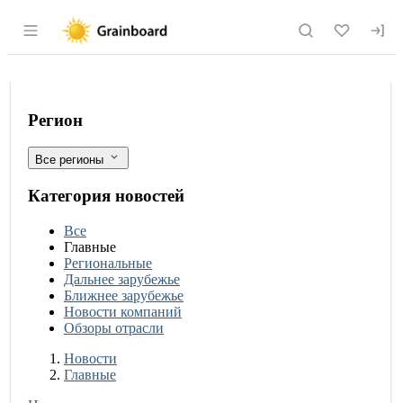
Раздел навигации по сайту grainboard.
Возвращение российского риса на ми
Фильтры
Регион
Все регионы
Категория новостей
Все
Главные
Региональные
Дальнее зарубежье
Ближнее зарубежье
Новости компаний
Обзоры отрасли
Новости
Разделы
Новости
Главные