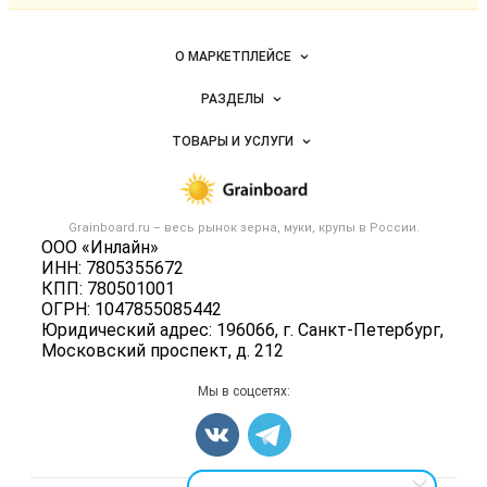
Важные разделы и контакты
Навигация по сайту
О МАРКЕТПЛЕЙСЕ
Новости Grainboard.ru
РАЗДЕЛЫ
Услуги и цены
Объявления
ТОВАРЫ И УСЛУГИ
Размещение рекламы
Каталог компаний
Зерно
Публичная оферта
Новости рынка
Крупы
Контактная информация
Форум
Grainboard.ru – весь
рынок зерна, муки, крупы
в России.
Мука
Политика обработки персональных данных
ООО «Инлайн»
Вакансии
Семена
ИНН: 7805355672
Для СМИ
Блог
КПП: 780501001
Корма
ОГРН: 1047855085442
Оборудование
Юридический адрес: 196066, г. Санкт-Петербург,
Московский проспект, д. 212
Прочее
Добавить объявление
Мы в соцсетях:
Карта объявлений