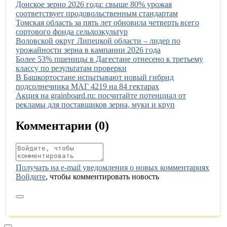
Иллюстрация новости
Донское зерно 2026 года: свыше 80% урожая
соответствует продовольственным стандартам
Иллюстрация новости
Томская область за пять лет обновила четверть всего
сортового фонда сельхозкультур
Иллюстрация новости
Воловской округ Липецкой области – лидер по
урожайности зерна в кампании 2026 года
Иллюстрация новости
Более 53% пшеницы в Дагестане отнесено к третьему
классу по результатам проверки
Иллюстрация новости
В Башкортостане испытывают новый гибрид
подсолнечника МАГ 4219 на 84 гектарах
Иллюстрация новости
Акция на grainboard.ru: посчитайте потенциал от
рекламы для поставщиков зерна, муки и круп
Комментарии (
0
)
Получать на e‑mail уведомления о новых комментариях
Войдите
, чтобы комментировать новость