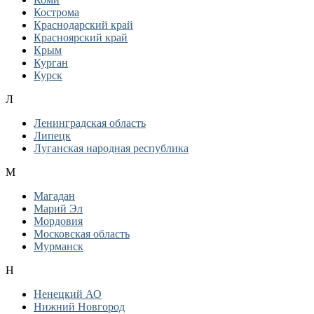
Кострома
Краснодарский край
Красноярский край
Крым
Курган
Курск
Л
Ленинградская область
Липецк
Луганская народная республика
М
Магадан
Марий Эл
Мордовия
Московская область
Мурманск
Н
Ненецкий АО
Нижний Новгород