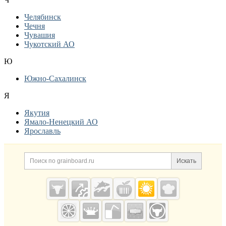
Челябинск
Чечня
Чувашия
Чукотский АО
Ю
Южно-Сахалинск
Я
Якутия
Ямало-Ненецкий АО
Ярославль
Дополнительная информация
Поиск по сайту и ссылк
Искать
Cсылки на полезные проекты
Grainboard.ru
— зерно и
мука