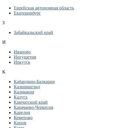
Еврейская автономная область
Екатеринбург
З
Забайкальский край
И
Иваново
Ингушетия
Иркутск
К
Кабардино-Балкария
Калининград
Калмыкия
Калуга
Камчатский край
Карачаево-Черкесия
Карелия
Кемерово
Киров
Коми