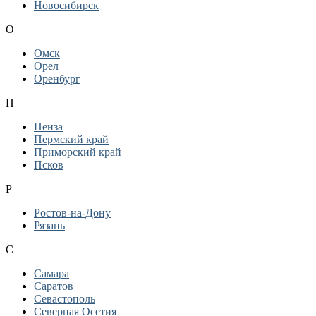
Новосибирск
О
Омск
Орел
Оренбург
П
Пенза
Пермский край
Приморский край
Псков
Р
Ростов-на-Дону
Рязань
С
Самара
Саратов
Севастополь
Северная Осетия