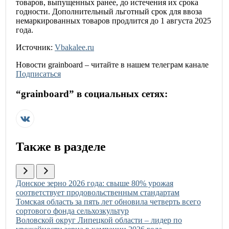
товаров, выпущенных ранее, до истечения их срока
годности. Дополнительный льготный срок для ввоза
немаркированных товаров продлится до 1 августа 2025
года.
Источник:
Vbakalee.ru
Новости
grainboard
– читайте в нашем телеграм канале
Подписаться
“
grainboard
” в социальных сетях:
Также в разделе
Иллюстрация новости
Донское зерно 2026 года: свыше 80% урожая
соответствует продовольственным стандартам
Иллюстрация новости
Томская область за пять лет обновила четверть всего
сортового фонда сельхозкультур
Иллюстрация новости
Воловской округ Липецкой области – лидер по