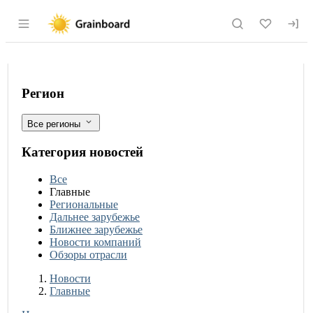
Раздел навигации по сайту grainboard.
Во втором этапе маркировки в России
Фильтры
Регион
Все регионы
Категория новостей
Все
Главные
Региональные
Дальнее зарубежье
Ближнее зарубежье
Новости компаний
Обзоры отрасли
Новости
Разделы
Новости
Главные