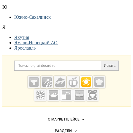
Ю
Южно-Сахалинск
Я
Якутия
Ямало-Ненецкий АО
Ярославль
Дополнительная информация
Поиск по сайту и ссылк
Искать
Cсылки на полезные проекты
Grainboard.ru
— зерно и
мука
Важные разделы и контакты
Навигация по сайту
О МАРКЕТПЛЕЙСЕ
Новости Grainboard.ru
РАЗДЕЛЫ