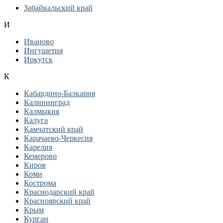
Забайкальский край
И
Иваново
Ингушетия
Иркутск
К
Кабардино-Балкария
Калининград
Калмыкия
Калуга
Камчатский край
Карачаево-Черкесия
Карелия
Кемерово
Киров
Коми
Кострома
Краснодарский край
Красноярский край
Крым
Курган