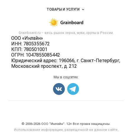
Услуги и цены
Объявления
ТОВАРЫ И УСЛУГИ
Размещение рекламы
Каталог компаний
Зерно
Публичная оферта
Новости рынка
Крупы
Контактная информация
Форум
Grainboard.ru – весь
рынок зерна, муки, крупы
в России.
Мука
Политика обработки персональных данных
ООО «Инлайн»
Вакансии
Семена
ИНН: 7805355672
Для СМИ
Блог
КПП: 780501001
Корма
ОГРН: 1047855085442
Оборудование
Юридический адрес: 196066, г. Санкт-Петербург,
Московский проспект, д. 212
Прочее
Добавить объявление
Мы в соцсетях:
Карта объявлений
Счетчики, авторское право, логотипы
© 2006‑2026 ООО “Инлайн”. 12+ Все права защищены.
Использование информации, размещенной на данном сайте,