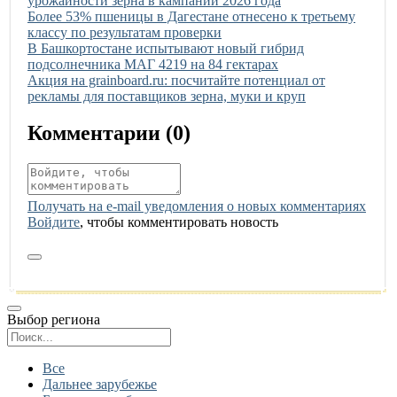
урожайности зерна в кампании 2026 года
Иллюстрация новости
Более 53% пшеницы в Дагестане отнесено к третьему
классу по результатам проверки
Иллюстрация новости
В Башкортостане испытывают новый гибрид
подсолнечника МАГ 4219 на 84 гектарах
Иллюстрация новости
Акция на grainboard.ru: посчитайте потенциал от
рекламы для поставщиков зерна, муки и круп
Комментарии (
0
)
Получать на e‑mail уведомления о новых комментариях
Войдите
, чтобы комментировать новость
Выбор региона
Поиск региона
Все
Дальнее зарубежье