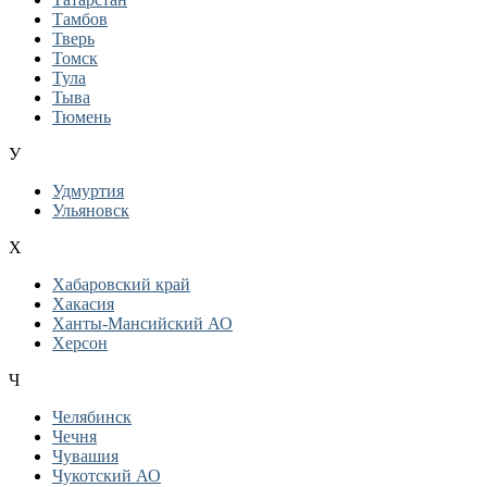
Тамбов
Тверь
Томск
Тула
Тыва
Тюмень
У
Удмуртия
Ульяновск
Х
Хабаровский край
Хакасия
Ханты-Мансийский АО
Херсон
Ч
Челябинск
Чечня
Чувашия
Чукотский АО