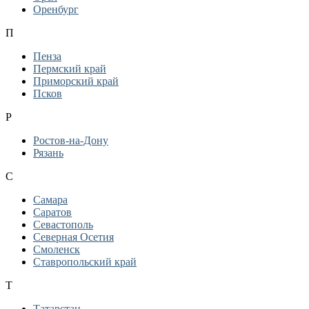
Оренбург
П
Пенза
Пермский край
Приморский край
Псков
Р
Ростов-на-Дону
Рязань
С
Самара
Саратов
Севастополь
Северная Осетия
Смоленск
Ставропольский край
Т
Татарстан