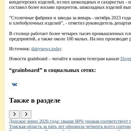
кондитерских изделий, из них шоколадных и сахаристых - 
составил более восьми процентов, шоколадных изделий вып
"Столичные фабрики и заводы за январь - октябрь 2023 года
и хлебобулочных изделий", - отметил руководитель депар
В столице работает более четырех тысяч промышленных пло
предприятий, а также около 100 малых. На них производят р
Источник:
dairynews.today
Новости
grainboard
– читайте в нашем телеграм канале
Подп
“
grainboard
” в социальных сетях:
Также в разделе
Иллюстрация новости
Донское зерно 2026 года: свыше 80% урожая соответствует
Иллюстрация новости
Томская область за пять лет обновила четверть всего сортов