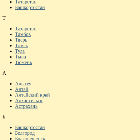
Татарстан
Башкортостан
Т
Татарстан
Тамбов
Тверь
Томск
Тула
Тыва
Тюмень
А
Адыгея
Алтай
Алтайский край
Архангельск
Астрахань
Б
Башкортостан
Белгород
Благовещенск