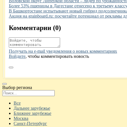
Иллюстрация новости
Воловской округ Липецкой области – лидер по урожайности
Иллюстрация новости
Более 53% пшеницы в Дагестане отнесено к третьему классу
Иллюстрация новости
В Башкортостане испытывают новый гибрид подсолнечника
Иллюстрация новости
Акция на grainboard.ru: посчитайте потенциал от рекламы д
Комментарии (
0
)
Получать на e‑mail уведомления о новых комментариях
Войдите
, чтобы комментировать новость
Выбор региона
Поиск региона
Все
Дальнее зарубежье
Ближнее зарубежье
Москва
Санкт-Петербург