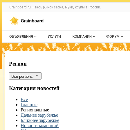
Раздел навигации по сайту grainboard.
Grainboard.ru – весь
рынок зерна, муки, крупы
в России.
Авторизация и меню пользователя
Навигация по разделам сайта grainboard.ru
ОБЪЯВЛЕНИЯ
УСЛУГИ
КОМПАНИИ
ФОРУМ
Все объявления
О каталоге компаний
Все темы
Мои объявления
Каталог компаний
Избранные
В январе-октябре производство прод
Фильтры
Регион
Моя компания
С моим уч
Все регионы
Платное размещение
Категория новостей
Все
Главные
Региональные
Дальнее зарубежье
Ближнее зарубежье
Новости компаний