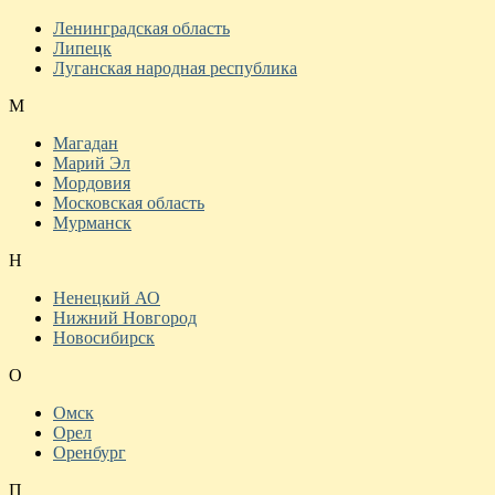
Ленинградская область
Липецк
Луганская народная республика
М
Магадан
Марий Эл
Мордовия
Московская область
Мурманск
Н
Ненецкий АО
Нижний Новгород
Новосибирск
О
Омск
Орел
Оренбург
П