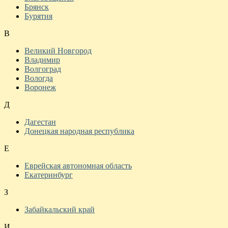
Брянск
Бурятия
В
Великий Новгород
Владимир
Волгоград
Вологда
Воронеж
Д
Дагестан
Донецкая народная республика
Е
Еврейская автономная область
Екатеринбург
З
Забайкальский край
И