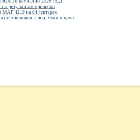
 зерна в кампании 2026 года
 по результатам проверки
 МАГ 4219 на 84 гектарах
ля поставщиков зерна, муки и круп