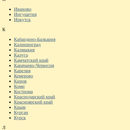
Иваново
Ингушетия
Иркутск
К
Кабардино-Балкария
Калининград
Калмыкия
Калуга
Камчатский край
Карачаево-Черкесия
Карелия
Кемерово
Киров
Коми
Кострома
Краснодарский край
Красноярский край
Крым
Курган
Курск
Л