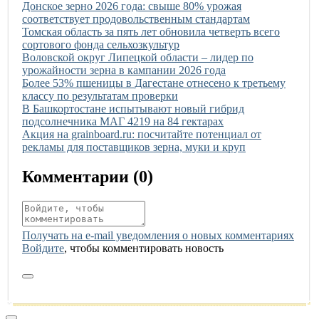
Иллюстрация новости
Донское зерно 2026 года: свыше 80% урожая
соответствует продовольственным стандартам
Иллюстрация новости
Томская область за пять лет обновила четверть всего
сортового фонда сельхозкультур
Иллюстрация новости
Воловской округ Липецкой области – лидер по
урожайности зерна в кампании 2026 года
Иллюстрация новости
Более 53% пшеницы в Дагестане отнесено к третьему
классу по результатам проверки
Иллюстрация новости
В Башкортостане испытывают новый гибрид
подсолнечника МАГ 4219 на 84 гектарах
Иллюстрация новости
Акция на grainboard.ru: посчитайте потенциал от
рекламы для поставщиков зерна, муки и круп
Комментарии (
0
)
Получать на e‑mail уведомления о новых комментариях
Войдите
, чтобы комментировать новость