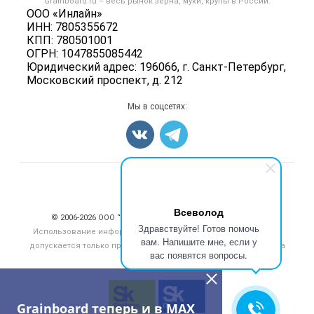
Grainboard.ru – весь
рынок зерна, муки, крупы
в России.
Мука
Политика обработки персональных данных
ООО «Инлайн»
Вакансии
Семена
ИНН: 7805355672
Для СМИ
Блог
КПП: 780501001
Корма
ОГРН: 1047855085442
Оборудование
Юридический адрес: 196066, г. Санкт-Петербург,
Московский проспект, д. 212
Прочее
Добавить объявление
Мы в соцсетях:
Карта объявлений
Счетчики, авторское право, логотипы
Всеволод
© 2006‑2026 ООО “Инлайн”. 12+ Все права защищены.
Здравствуйте! Готов помочь
Использование информации, размещенной на данном сайте,
вам. Напишите мне, если у
допускается только при размещении активной гиперссылки на
вас появятся вопросы.
сайт
grainboard.ru
Grainboard теперь и в MAX