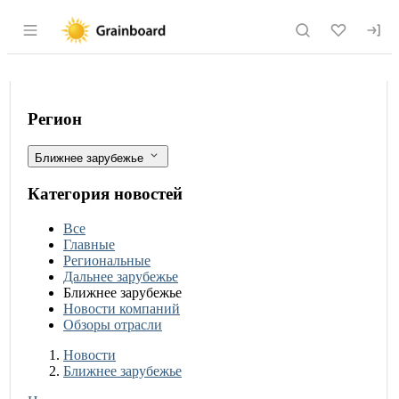
Раздел навигации по сайту grainboard.
В Смоленской области расширится сп
Фильтры
Регион
Ближнее зарубежье
Категория новостей
Все
Главные
Региональные
Дальнее зарубежье
Ближнее зарубежье
Новости компаний
Обзоры отрасли
Новости
Разделы
Новости
Ближнее зарубежье