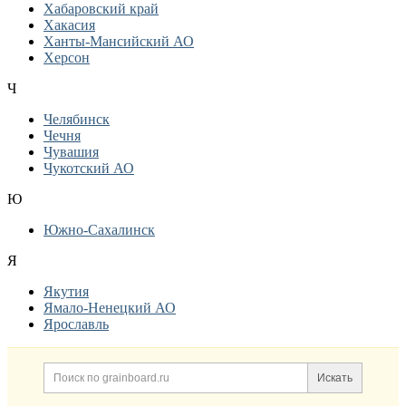
Хабаровский край
Хакасия
Ханты-Мансийский АО
Херсон
Ч
Челябинск
Чечня
Чувашия
Чукотский АО
Ю
Южно-Сахалинск
Я
Якутия
Ямало-Ненецкий АО
Ярославль
Дополнительная информация
Поиск по сайту и ссылк
Искать