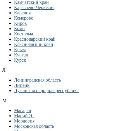
Камчатский край
Карачаево-Черкесия
Карелия
Кемерово
Киров
Коми
Кострома
Краснодарский край
Красноярский край
Крым
Курган
Курск
Л
Ленинградская область
Липецк
Луганская народная республика
М
Магадан
Марий Эл
Мордовия
Московская область