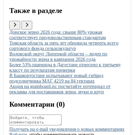
Также в разделе
Иллюстрация новости
Донское зерно 2026 года: свыше 80% урожая
соответствует продовольственным стандартам
Иллюстрация новости
Томская область за пять лет обновила четверть всего
сортового фонда сельхозкультур
Иллюстрация новости
Воловской округ Липецкой области – лидер по
урожайности зерна в кампании 2026 года
Иллюстрация новости
Более 53% пшеницы в Дагестане отнесено к третьему
классу по результатам проверки
Иллюстрация новости
В Башкортостане испытывают новый гибрид
подсолнечника МАГ 4219 на 84 гектарах
Иллюстрация новости
Акция на grainboard.ru: посчитайте потенциал от
рекламы для поставщиков зерна, муки и круп
Комментарии (
0
)
Получать на e‑mail уведомления о новых комментариях
Войдите
, чтобы комментировать новость