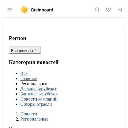
Раздел навигации по сайту grainboard.
В сентябре специалистами испытате
Фильтры
Регион
Все регионы
Категория новостей
Все
Главные
Региональные
Дальнее зарубежье
Ближнее зарубежье
Новости компаний
Обзоры отрасли
Новости
Разделы
Новости
Региональные