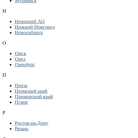
Мурманск
Н
Ненецкий АО
Нижний Новгород
Новосибирск
О
Омск
Орел
Оренбург
П
Пенза
Пермский край
Приморский край
Псков
Р
Ростов-на-Дону
Рязань