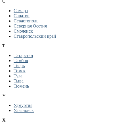
С
Самара
Саратов
Севастополь
Северная Осетия
Смоленск
Ставропольский край
Т
Татарстан
Тамбов
Тверь
Томск
Тула
Тыва
Тюмень
У
Удмуртия
Ульяновск
Х