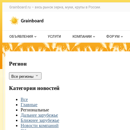
Раздел навигации по сайту grainboard.
Grainboard.ru – весь
рынок зерна, муки, крупы
в России.
Авторизация и меню пользователя
Навигация по разделам сайта grainboard.ru
ОБЪЯВЛЕНИЯ
УСЛУГИ
КОМПАНИИ
ФОРУМ
Все объявления
О каталоге компаний
Все темы
Мои объявления
Каталог компаний
Избранные
В Ингушетии в 2019 году увеличилось
Фильтры
Регион
Моя компания
С моим уч
Все регионы
Платное размещение
Категория новостей
Все
Главные
Региональные
Дальнее зарубежье
Ближнее зарубежье
Новости компаний