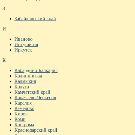
З
Забайкальский край
И
Иваново
Ингушетия
Иркутск
К
Кабардино-Балкария
Калининград
Калмыкия
Калуга
Камчатский край
Карачаево-Черкесия
Карелия
Кемерово
Киров
Коми
Кострома
Краснодарский край