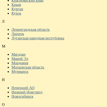
Красноярский край
Крым
Курган
Курск
Л
Ленинградская область
Липецк
Луганская народная республика
М
Магадан
Марий Эл
Мордовия
Московская область
Мурманск
Н
Ненецкий АО
Нижний Новгород
Новосибирск
О