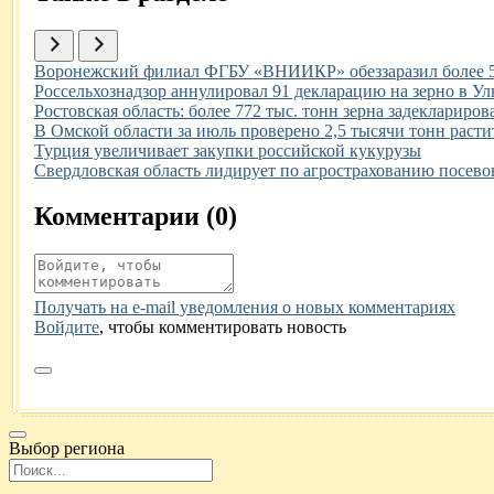
Иллюстрация новости
Воронежский филиал ФГБУ «ВНИИКР» обеззаразил более 57
Иллюстрация новости
Россельхознадзор аннулировал 91 декларацию на зерно в Ул
Иллюстрация новости
Ростовская область: более 772 тыс. тонн зерна задекларир
Иллюстрация новости
В Омской области за июль проверено 2,5 тысячи тонн раст
Иллюстрация новости
Турция увеличивает закупки российской кукурузы
Иллюстрация новости
Свердловская область лидирует по агрострахованию посево
Комментарии (
0
)
Получать на e‑mail уведомления о новых комментариях
Войдите
, чтобы комментировать новость
Выбор региона
Поиск региона