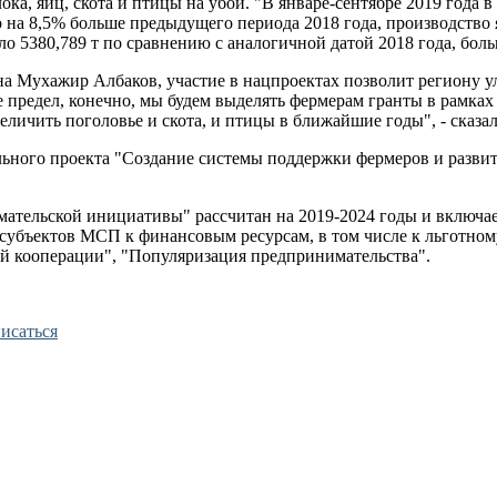
а, яиц, скота и птицы на убой. "В январе-сентябре 2019 года в
о на 8,5% больше предыдущего периода 2018 года, производство 
ло 5380,789 т по сравнению с аналогичной датой 2018 года, боль
на Мухажир Албаков, участие в нацпроектах позволит региону 
е предел, конечно, мы будем выделять фермерам гранты в рамк
личить поголовье и скота, и птицы в ближайшие годы", - сказа
льного проекта "Создание системы поддержки фермеров и развити
ельской инициативы" рассчитан на 2019-2024 годы и включает
 субъектов МСП к финансовым ресурсам, в том числе к льготн
ой кооперации", "Популяризация предпринимательства".
исаться