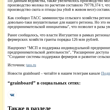
По данным ведомства, также увеличилось производство молок
производство молока по расчетам составило 79778,374 т, чт
производство скота и птицы (на убой в живом весе) состави
Как сообщил ТАСС замминистра сельского хозяйства регио
довольно-таки внушительные для нашего региона. Но это н
предпринимательской инициативы", что позволит в разы уве
Ранее сообщалось, что власти Ингушетии в рамках региона
фермерских хозяйств гранты порядка 126 млн рублей.
Нацпроект "МСП и поддержка индивидуальной предпринимат
предпринимательской деятельности", "Расширение доступа
"Создание системы поддержки фермеров и развитие сельск
Источник:
tass.ru
Новости
grainboard
– читайте в нашем телеграм канале
Подп
“
grainboard
” в социальных сетях:
Также в разделе