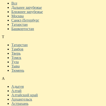
Все
Дальнее зарубежье
Ближнее зарубежье
Москва
Санкт-Петербург
Татарстан
Башкортостан
Т
Татарстан
Тамбов
Тверь
Томск
Тула
Тыва
Тюмень
А
Адыгея
Алтай
Алтайский край
Архангельск
Астрахань