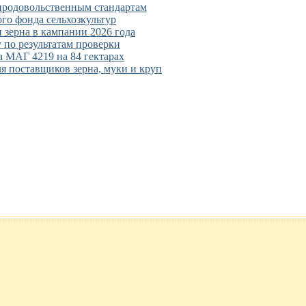
 продовольственным стандартам
ого фонда сельхозкультур
 зерна в кампании 2026 года
 по результатам проверки
 МАГ 4219 на 84 гектарах
ля поставщиков зерна, муки и круп