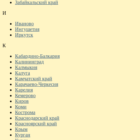
Забайкальский край
И
Иваново
Ингушетия
Иркутск
К
Кабардино-Балкария
Калининград
Калмыкия
Калуга
Камчатский край
Карачаево-Черкесия
Карелия
Кемерово
Киров
Коми
Кострома
Краснодарский край
Красноярский край
Крым
Курган