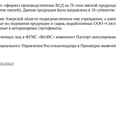
оформил производственные ВСД на 76 тонн мясной продукции, 
лов свиней). Данная продукция была направлена в 16 субъектов
рии Амурской области подведомственное ему учреждение, а и
ные исследования продукции и сырья, выработанных ООО «Сект
нные в ветеринарные сертификаты.
моченных лиц в ФГИС «ВетИС» компонент Паспорт аннулирован
иториального Управления Россельхознадзора в Приамурье выявл
исаться