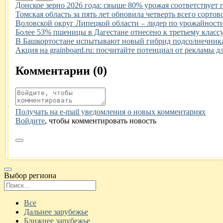
Иллюстрация новости
Донское зерно 2026 года: свыше 80% урожая соответствует
Иллюстрация новости
Томская область за пять лет обновила четверть всего сортов
Иллюстрация новости
Воловской округ Липецкой области – лидер по урожайности
Иллюстрация новости
Более 53% пшеницы в Дагестане отнесено к третьему классу
Иллюстрация новости
В Башкортостане испытывают новый гибрид подсолнечника
Иллюстрация новости
Акция на grainboard.ru: посчитайте потенциал от рекламы д
Комментарии (
0
)
Получать на e‑mail уведомления о новых комментариях
Войдите
, чтобы комментировать новость
Выбор региона
Поиск региона
Все
Дальнее зарубежье
Ближнее зарубежье