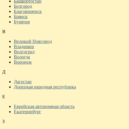
Башкортостан
Белгород
Благовещенск
Брянск
Бурятия
В
Великий Новгород
Владимир
Волгоград
Вологда
Воронеж
Д
Дагестан
Донецкая народная республика
Е
Еврейская автономная область
Екатеринбург
З