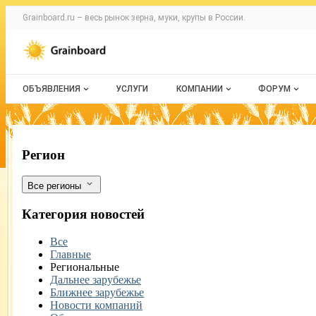
Раздел навигации по сайту grainboard.
Grainboard.ru – весь
рынок зерна, муки, крупы
в России.
Авторизация и меню пользователя
Навигация по разделам сайта grainboard.ru
ОБЪЯВЛЕНИЯ
УСЛУГИ
КОМПАНИИ
ФОРУМ
Все объявления
О каталоге компаний
Все темы
Мои объявления
Каталог компаний
Избранные
В Амурской области выявлена фанто
Фильтры
Регион
Моя компания
С моим уч
Все регионы
Платное размещение
Категория новостей
Все
Главные
Региональные
Дальнее зарубежье
Ближнее зарубежье
Новости компаний