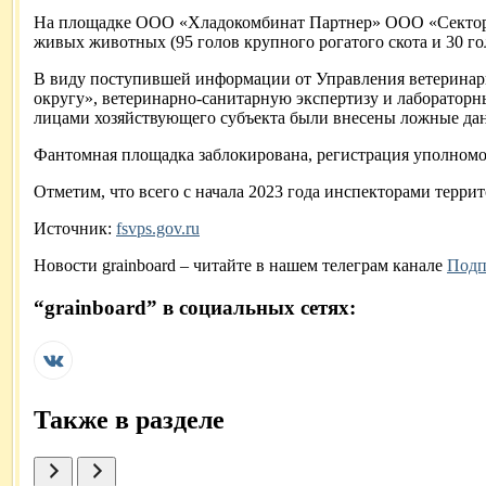
На площадке ООО «Хладокомбинат Партнер» ООО «Сектор» 
живых животных (95 голов крупного рогатого скота и 30 го
В виду поступившей информации от Управления ветерина
округу», ветеринарно-санитарную экспертизу и лаборатор
лицами хозяйствующего субъекта были внесены ложные да
Фантомная площадка заблокирована, регистрация уполно
Отметим, что всего с начала 2023 года инспекторами терр
Источник:
fsvps.gov.ru
Новости
grainboard
– читайте в нашем телеграм канале
Подп
“
grainboard
” в социальных сетях:
Также в разделе