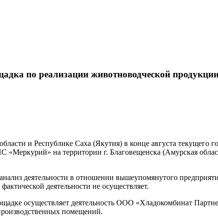
щадка по реализации животноводческой продукци
бласти и Республике Саха (Якутия) в конце августа текущего 
С «Меркурий» на территории г. Благовещенска (Амурская обла
анализ деятельности в отношении вышеупомянутого предприяти
 фактической деятельности не осуществляет.
адке осуществляет деятельность ООО «Хладокомбинат Партнер»
 производственных помещений.