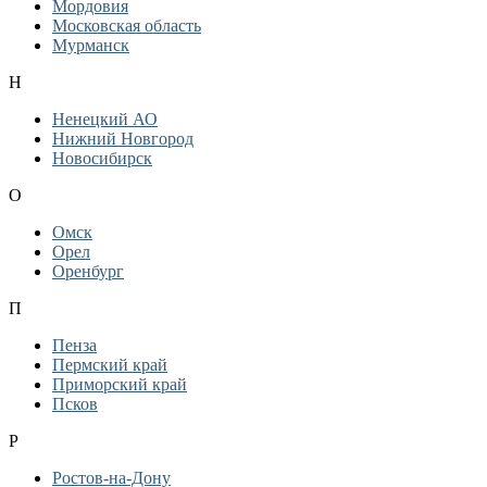
Мордовия
Московская область
Мурманск
Н
Ненецкий АО
Нижний Новгород
Новосибирск
О
Омск
Орел
Оренбург
П
Пенза
Пермский край
Приморский край
Псков
Р
Ростов-на-Дону