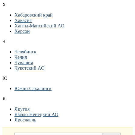
Х
Хабаровский край
Хакасия
Ханты-Мансийский АО
Херсон
Ч
Челябинск
Чечня
Чувашия
Чукотский АО
Ю
Южно-Сахалинск
Я
Якутия
Ямало-Ненецкий АО
Ярославль
Дополнительная информация