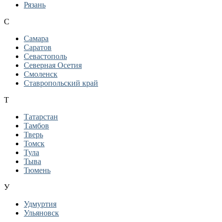
Рязань
С
Самара
Саратов
Севастополь
Северная Осетия
Смоленск
Ставропольский край
Т
Татарстан
Тамбов
Тверь
Томск
Тула
Тыва
Тюмень
У
Удмуртия
Ульяновск