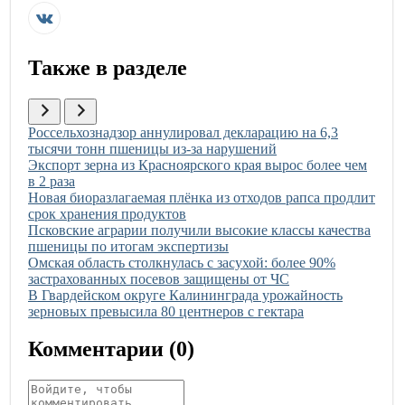
Также в разделе
Иллюстрация новости
Россельхознадзор аннулировал декларацию на 6,3
тысячи тонн пшеницы из-за нарушений
Иллюстрация новости
Экспорт зерна из Красноярского края вырос более чем
в 2 раза
Иллюстрация новости
Новая биоразлагаемая плёнка из отходов рапса продлит
срок хранения продуктов
Иллюстрация новости
Псковские аграрии получили высокие классы качества
пшеницы по итогам экспертизы
Иллюстрация новости
Омская область столкнулась с засухой: более 90%
застрахованных посевов защищены от ЧС
Иллюстрация новости
В Гвардейском округе Калининграда урожайность
зерновых превысила 80 центнеров с гектара
Комментарии (
0
)