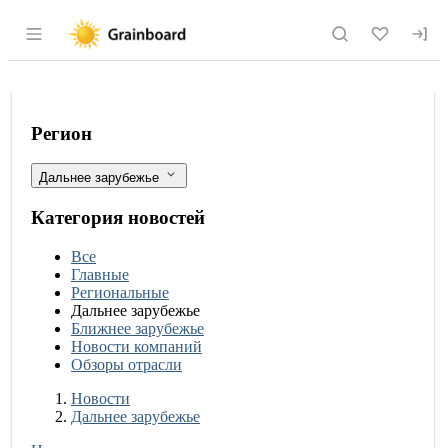
Раздел навигации по сайту grainboard.
Сокращение посевов сахарной свекл
Фильтры
Регион
Дальнее зарубежье
Категория новостей
Все
Главные
Региональные
Дальнее зарубежье
Ближнее зарубежье
Новости компаний
Обзоры отрасли
Новости
Разделы
Новости
Дальнее зарубежье