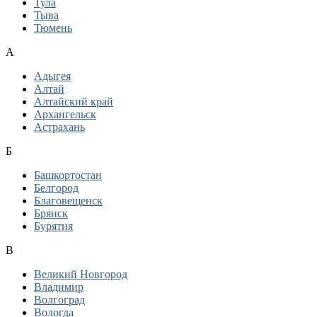
Тула
Тыва
Тюмень
А
Адыгея
Алтай
Алтайский край
Архангельск
Астрахань
Б
Башкортостан
Белгород
Благовещенск
Брянск
Бурятия
В
Великий Новгород
Владимир
Волгоград
Вологда