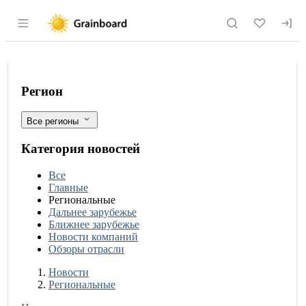
Раздел навигации по сайту grainboard.
Рост производства мясных полуфабри
Фильтры
Регион
Все регионы
Категория новостей
Все
Главные
Региональные
Дальнее зарубежье
Ближнее зарубежье
Новости компаний
Обзоры отрасли
Новости
Разделы
Новости
Региональные