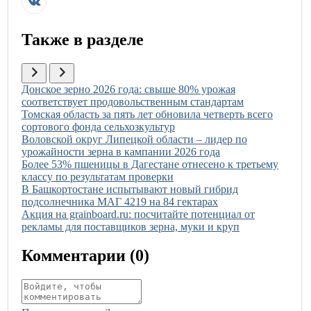
Также в разделе
Иллюстрация новости
Донское зерно 2026 года: свыше 80% урожая
соответствует продовольственным стандартам
Иллюстрация новости
Томская область за пять лет обновила четверть всего
сортового фонда сельхозкультур
Иллюстрация новости
Воловской округ Липецкой области – лидер по
урожайности зерна в кампании 2026 года
Иллюстрация новости
Более 53% пшеницы в Дагестане отнесено к третьему
классу по результатам проверки
Иллюстрация новости
В Башкортостане испытывают новый гибрид
подсолнечника МАГ 4219 на 84 гектарах
Иллюстрация новости
Акция на grainboard.ru: посчитайте потенциал от
рекламы для поставщиков зерна, муки и круп
Комментарии (
0
)