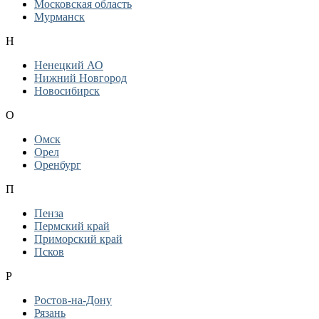
Московская область
Мурманск
Н
Ненецкий АО
Нижний Новгород
Новосибирск
О
Омск
Орел
Оренбург
П
Пенза
Пермский край
Приморский край
Псков
Р
Ростов-на-Дону
Рязань