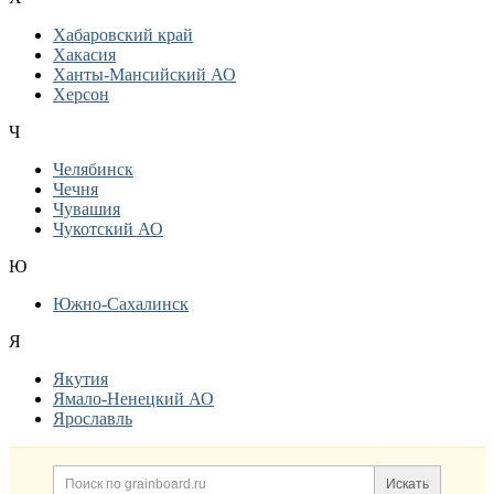
Хабаровский край
Хакасия
Ханты-Мансийский АО
Херсон
Ч
Челябинск
Чечня
Чувашия
Чукотский АО
Ю
Южно-Сахалинск
Я
Якутия
Ямало-Ненецкий АО
Ярославль
Дополнительная информация
Поиск по сайту и ссылк
Искать