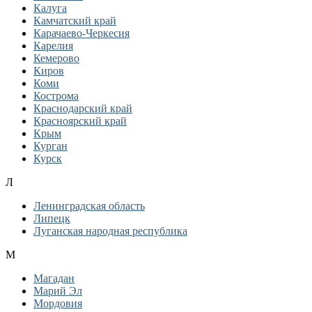
Калуга
Камчатский край
Карачаево-Черкесия
Карелия
Кемерово
Киров
Коми
Кострома
Краснодарский край
Красноярский край
Крым
Курган
Курск
Л
Ленинградская область
Липецк
Луганская народная республика
М
Магадан
Марий Эл
Мордовия