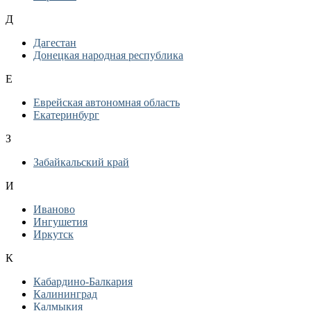
Д
Дагестан
Донецкая народная республика
Е
Еврейская автономная область
Екатеринбург
З
Забайкальский край
И
Иваново
Ингушетия
Иркутск
К
Кабардино-Балкария
Калининград
Калмыкия