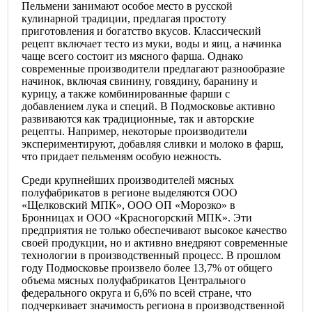
Пельмени занимают особое место в русской
кулинарной традиции, предлагая простоту
приготовления и богатство вкусов. Классический
рецепт включает тесто из муки, воды и яиц, а начинка
чаще всего состоит из мясного фарша. Однако
современные производители предлагают разнообразие
начинок, включая свинину, говядину, баранину и
курицу, а также комбинированные фарши с
добавлением лука и специй. В Подмосковье активно
развиваются как традиционные, так и авторские
рецепты. Например, некоторые производители
экспериментируют, добавляя сливки и молоко в фарш,
что придает пельменям особую нежность.
Среди крупнейших производителей мясных
полуфабрикатов в регионе выделяются ООО
«Щелковский МПК», ООО ОП «Морозко» в
Бронницах и ООО «Красногорский МПК». Эти
предприятия не только обеспечивают высокое качество
своей продукции, но и активно внедряют современные
технологии в производственный процесс. В прошлом
году Подмосковье произвело более 13,7% от общего
объема мясных полуфабрикатов Центрального
федерального округа и 6,6% по всей стране, что
подчеркивает значимость региона в производственной