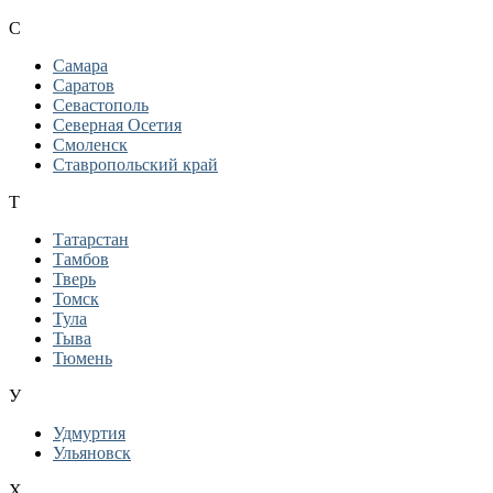
С
Самара
Саратов
Севастополь
Северная Осетия
Смоленск
Ставропольский край
Т
Татарстан
Тамбов
Тверь
Томск
Тула
Тыва
Тюмень
У
Удмуртия
Ульяновск
Х