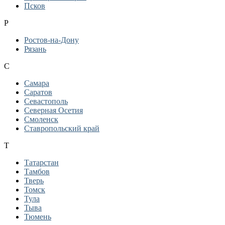
Псков
Р
Ростов-на-Дону
Рязань
С
Самара
Саратов
Севастополь
Северная Осетия
Смоленск
Ставропольский край
Т
Татарстан
Тамбов
Тверь
Томск
Тула
Тыва
Тюмень