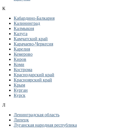
К
Кабардино-Балкария
Калининград
Калмыкия
Калуга
Камчатский край
Карачаево-Черкесия
Карелия
Кемерово
Киров
Коми
Кострома
Краснодарский край
Красноярский край
Крым
Курган
Курск
Л
Ленинградская область
Липецк
Луганская народная республика