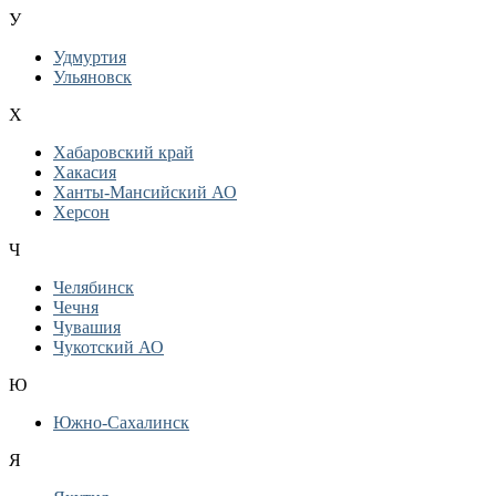
У
Удмуртия
Ульяновск
Х
Хабаровский край
Хакасия
Ханты-Мансийский АО
Херсон
Ч
Челябинск
Чечня
Чувашия
Чукотский АО
Ю
Южно-Сахалинск
Я