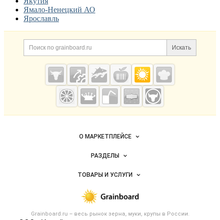
Якутия
Ямало-Ненецкий АО
Ярославль
Дополнительная информация
Поиск по сайту и ссылк
Искать
Cсылки на полезные проекты
Grainboard.ru
— зерно и
мука
Важные разделы и контакты
Навигация по сайту
О МАРКЕТПЛЕЙСЕ
Новости Grainboard.ru
РАЗДЕЛЫ
Услуги и цены
Объявления
ТОВАРЫ И УСЛУГИ
Размещение рекламы
Каталог компаний
Зерно
Публичная оферта
Новости рынка
Крупы
Контактная информация
Форум
Grainboard.ru – весь
рынок зерна, муки, крупы
в России.
Мука
Политика обработки персональных данных