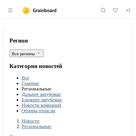
Раздел навигации по сайту grainboard.
Россельхознадзор остановил перевозк
Фильтры
Регион
Все регионы
Категория новостей
Все
Главные
Региональные
Дальнее зарубежье
Ближнее зарубежье
Новости компаний
Обзоры отрасли
Новости
Разделы
Новости
Региональные