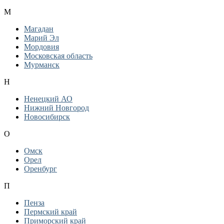
М
Магадан
Марий Эл
Мордовия
Московская область
Мурманск
Н
Ненецкий АО
Нижний Новгород
Новосибирск
О
Омск
Орел
Оренбург
П
Пенза
Пермский край
Приморский край