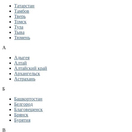
Татарстан
Тамбов
Тверь
Томск
Тула
Тыва
Тюмень
А
Адыгея
Алтай
Алтайский край
Архангельск
Астрахань
Б
Башкортостан
Белгород
Благовещенск
Брянск
Бурятия
В