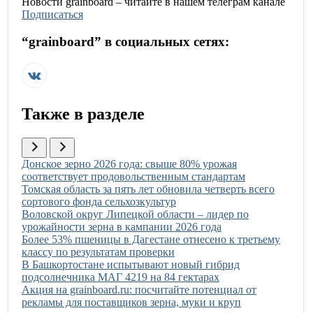
Новости
grainboard
– читайте в нашем телеграм канале
Подписаться
“
grainboard
” в социальных сетях:
Также в разделе
Иллюстрация новости
Донское зерно 2026 года: свыше 80% урожая
соответствует продовольственным стандартам
Иллюстрация новости
Томская область за пять лет обновила четверть всего
сортового фонда сельхозкультур
Иллюстрация новости
Воловской округ Липецкой области – лидер по
урожайности зерна в кампании 2026 года
Иллюстрация новости
Более 53% пшеницы в Дагестане отнесено к третьему
классу по результатам проверки
Иллюстрация новости
В Башкортостане испытывают новый гибрид
подсолнечника МАГ 4219 на 84 гектарах
Иллюстрация новости
Акция на grainboard.ru: посчитайте потенциал от
рекламы для поставщиков зерна, муки и круп