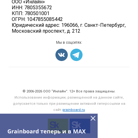
ООО «Инлайн»
Вакансии
Семена
ИНН: 7805355672
Для СМИ
Блог
КПП: 780501001
Корма
ОГРН: 1047855085442
Оборудование
Юридический адрес: 196066, г. Санкт-Петербург,
Московский проспект, д. 212
Прочее
Добавить объявление
Мы в соцсетях:
Карта объявлений
Счетчики, авторское право, логотипы
© 2006‑2026 ООО “Инлайн”. 12+ Все права защищены.
Использование информации, размещенной на данном сайте,
допускается только при размещении активной гиперссылки на
сайт
grainboard.ru
Grainboard теперь и в MAX