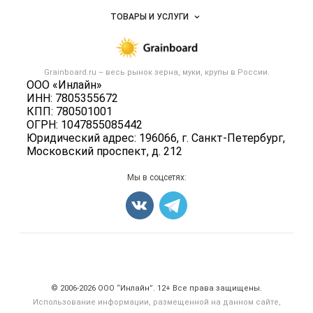
Услуги и цены
Объявления
ТОВАРЫ И УСЛУГИ
Размещение рекламы
Каталог компаний
Зерно
Публичная оферта
Новости рынка
Крупы
Контактная информация
Форум
Grainboard.ru – весь
рынок зерна, муки, крупы
в России.
Мука
Политика обработки персональных данных
ООО «Инлайн»
Вакансии
Семена
ИНН: 7805355672
Для СМИ
Блог
КПП: 780501001
Корма
ОГРН: 1047855085442
Оборудование
Юридический адрес: 196066, г. Санкт-Петербург,
Московский проспект, д. 212
Прочее
Добавить объявление
Мы в соцсетях:
Карта объявлений
Счетчики, авторское право, логотипы
© 2006‑2026 ООО “Инлайн”. 12+ Все права защищены.
Использование информации, размещенной на данном сайте,