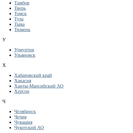
Тамбов
Тверь
Томск
Тула
Тыва
Тюмень
У
Удмуртия
Ульяновск
Х
Хабаровский край
Хакасия
Ханты-Мансийский АО
Херсон
Ч
Челябинск
Чечня
Чувашия
Чукотский АО