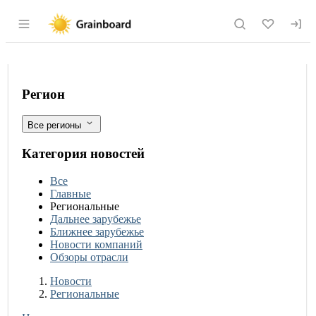
Раздел навигации по сайту grainboard.
Производство сельхозпродукции на С
Фильтры
Регион
Все регионы
Категория новостей
Все
Главные
Региональные
Дальнее зарубежье
Ближнее зарубежье
Новости компаний
Обзоры отрасли
Новости
Разделы
Новости
Региональные