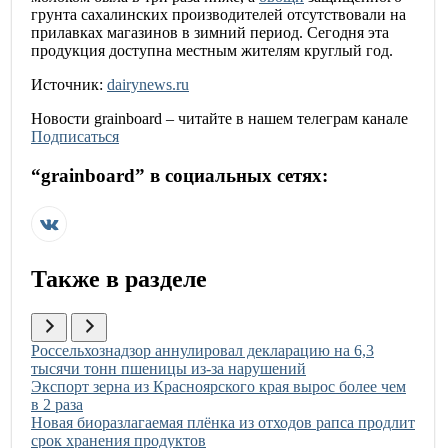
грунта сахалинских производителей отсутствовали на
прилавках магазинов в зимний период. Сегодня эта
продукция доступна местным жителям круглый год.
Источник:
dairynews.ru
Новости
grainboard
– читайте в нашем телеграм канале
Подписаться
“
grainboard
” в социальных сетях:
Также в разделе
Иллюстрация новости
Россельхознадзор аннулировал декларацию на 6,3
тысячи тонн пшеницы из-за нарушений
Иллюстрация новости
Экспорт зерна из Красноярского края вырос более чем
в 2 раза
Иллюстрация новости
Новая биоразлагаемая плёнка из отходов рапса продлит
срок хранения продуктов