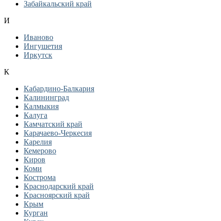
Забайкальский край
И
Иваново
Ингушетия
Иркутск
К
Кабардино-Балкария
Калининград
Калмыкия
Калуга
Камчатский край
Карачаево-Черкесия
Карелия
Кемерово
Киров
Коми
Кострома
Краснодарский край
Красноярский край
Крым
Курган