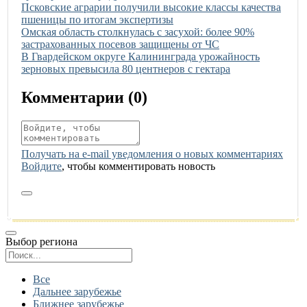
Иллюстрация новости
Псковские аграрии получили высокие классы качества
пшеницы по итогам экспертизы
Иллюстрация новости
Омская область столкнулась с засухой: более 90%
застрахованных посевов защищены от ЧС
Иллюстрация новости
В Гвардейском округе Калининграда урожайность
зерновых превысила 80 центнеров с гектара
Комментарии (
0
)
Получать на e‑mail уведомления о новых комментариях
Войдите
, чтобы комментировать новость
Выбор региона
Поиск региона
Все
Дальнее зарубежье
Ближнее зарубежье