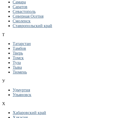
Самара
Саратов
Севастополь
Северная Осетия
Смоленск
Ставропольский край
Т
Татарстан
Тамбов
Тверь
Томск
Тула
Тыва
Тюмень
У
Удмуртия
Ульяновск
Х
Хабаровский край
Хакасия