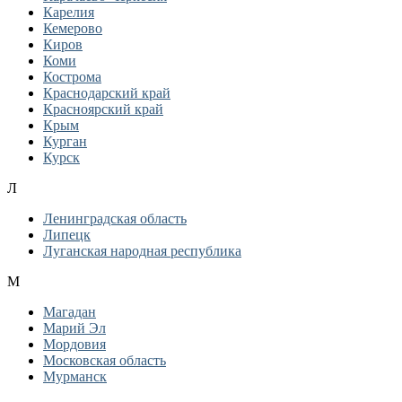
Карелия
Кемерово
Киров
Коми
Кострома
Краснодарский край
Красноярский край
Крым
Курган
Курск
Л
Ленинградская область
Липецк
Луганская народная республика
М
Магадан
Марий Эл
Мордовия
Московская область
Мурманск