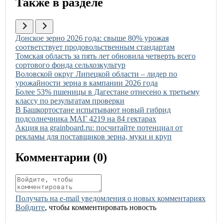
Также в разделе
Иллюстрация новости
Донское зерно 2026 года: свыше 80% урожая
соответствует продовольственным стандартам
Иллюстрация новости
Томская область за пять лет обновила четверть всего
сортового фонда сельхозкультур
Иллюстрация новости
Воловской округ Липецкой области – лидер по
урожайности зерна в кампании 2026 года
Иллюстрация новости
Более 53% пшеницы в Дагестане отнесено к третьему
классу по результатам проверки
Иллюстрация новости
В Башкортостане испытывают новый гибрид
подсолнечника МАГ 4219 на 84 гектарах
Иллюстрация новости
Акция на grainboard.ru: посчитайте потенциал от
рекламы для поставщиков зерна, муки и круп
Комментарии (
0
)
Получать на e‑mail уведомления о новых комментариях
Войдите
, чтобы комментировать новость