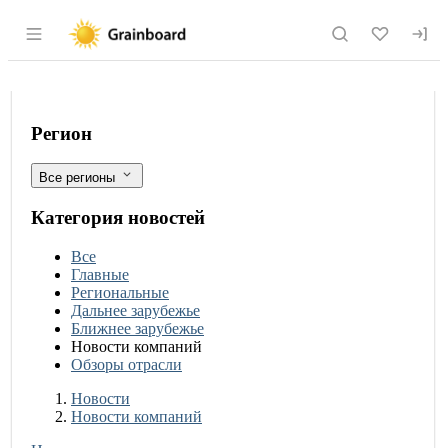
Раздел навигации по сайту grainboard.
Производство на заводе ZUEGG наби
Фильтры
Регион
Все регионы
Категория новостей
Все
Главные
Региональные
Дальнее зарубежье
Ближнее зарубежье
Новости компаний
Обзоры отрасли
Новости
Разделы
Новости
Новости компаний