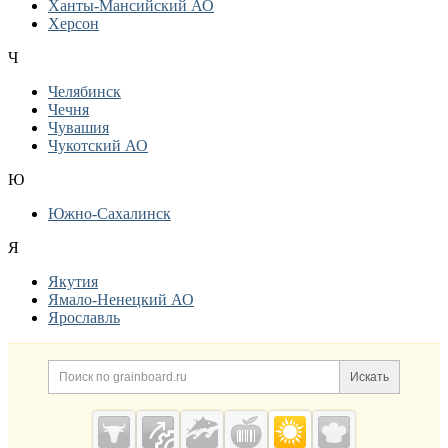
Ханты-Мансийский АО
Херсон
Ч
Челябинск
Чечня
Чувашия
Чукотский АО
Ю
Южно-Сахалинск
Я
Якутия
Ямало-Ненецкий АО
Ярославль
Дополнительная информация
Поиск по сайту и ссылк
Искать
Cсылки на полезные проекты