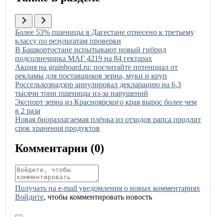
Иллюстрация новости
Более 53% пшеницы в Дагестане отнесено к третьему
классу по результатам проверки
Иллюстрация новости
В Башкортостане испытывают новый гибрид
подсолнечника МАГ 4219 на 84 гектарах
Иллюстрация новости
Акция на grainboard.ru: посчитайте потенциал от
рекламы для поставщиков зерна, муки и круп
Иллюстрация новости
Россельхознадзор аннулировал декларацию на 6,3
тысячи тонн пшеницы из-за нарушений
Иллюстрация новости
Экспорт зерна из Красноярского края вырос более чем
в 2 раза
Иллюстрация новости
Новая биоразлагаемая плёнка из отходов рапса продлит
срок хранения продуктов
Комментарии (
0
)
Получать на e‑mail уведомления о новых комментариях
Войдите
, чтобы комментировать новость