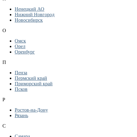
Ненецкий АО
Нижний Новгород
Новосибирск
О
Омск
Орел
Оренбург
П
Пенза
Пермский край
Приморский край
Псков
Р
Ростов-на-Дону
Рязань
С
Самара