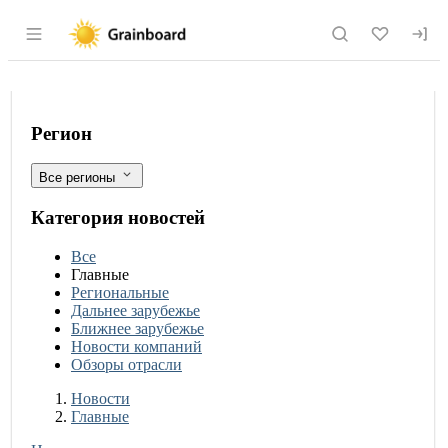
Раздел навигации по сайту grainboard.
Кондитеры из Бурятии вошли в тройк
Фильтры
Регион
Все регионы
Категория новостей
Все
Главные
Региональные
Дальнее зарубежье
Ближнее зарубежье
Новости компаний
Обзоры отрасли
Новости
Разделы
Новости
Главные