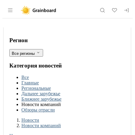
Раздел навигации по сайту grainboard.
ГАП «Ресурс» и FESCO заключили Ме
Фильтры
Регион
Все регионы
Категория новостей
Все
Главные
Региональные
Дальнее зарубежье
Ближнее зарубежье
Новости компаний
Обзоры отрасли
Новости
Разделы
Новости
Новости компаний