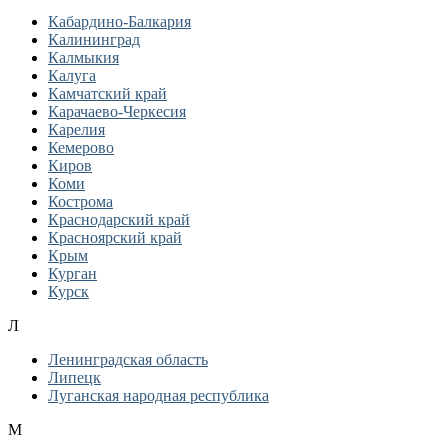
Кабардино-Балкария
Калининград
Калмыкия
Калуга
Камчатский край
Карачаево-Черкесия
Карелия
Кемерово
Киров
Коми
Кострома
Краснодарский край
Красноярский край
Крым
Курган
Курск
Л
Ленинградская область
Липецк
Луганская народная республика
М