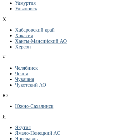
Удмуртия
Ульяновск
Х
Хабаровский край
Хакасия
Ханты-Мансийский АО
Херсон
Ч
Челябинск
Чечня
Чувашия
Чукотский АО
Ю
Южно-Сахалинск
Я
Якутия
Ямало-Ненецкий АО
Ярославль