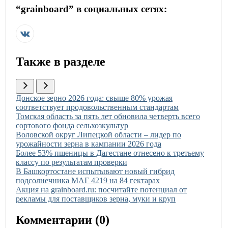
“
grainboard
” в социальных сетях:
Также в разделе
Иллюстрация новости
Донское зерно 2026 года: свыше 80% урожая
соответствует продовольственным стандартам
Иллюстрация новости
Томская область за пять лет обновила четверть всего
сортового фонда сельхозкультур
Иллюстрация новости
Воловской округ Липецкой области – лидер по
урожайности зерна в кампании 2026 года
Иллюстрация новости
Более 53% пшеницы в Дагестане отнесено к третьему
классу по результатам проверки
Иллюстрация новости
В Башкортостане испытывают новый гибрид
подсолнечника МАГ 4219 на 84 гектарах
Иллюстрация новости
Акция на grainboard.ru: посчитайте потенциал от
рекламы для поставщиков зерна, муки и круп
Комментарии (
0
)