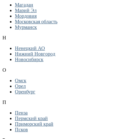
Магадан
Марий Эл
Мордовия
Московская область
Мурманск
Н
Ненецкий АО
Нижний Новгород
Новосибирск
О
Омск
Орел
Оренбург
П
Пенза
Пермский край
Приморский край
Псков