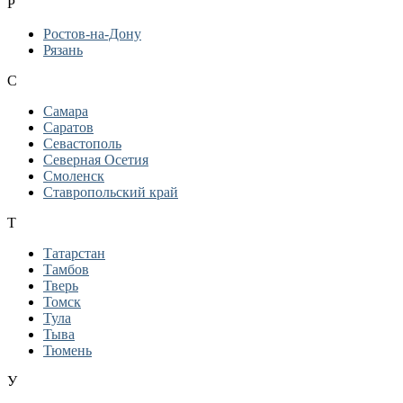
Р
Ростов-на-Дону
Рязань
С
Самара
Саратов
Севастополь
Северная Осетия
Смоленск
Ставропольский край
Т
Татарстан
Тамбов
Тверь
Томск
Тула
Тыва
Тюмень
У