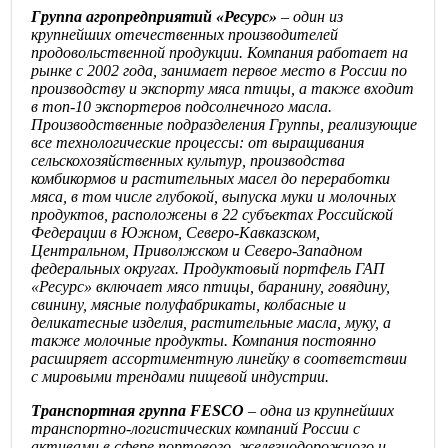
Группа агропредприятий «Ресурс»
– один из
крупнейших отечественных производителей
продовольственной продукции. Компания работает на
рынке с 2002 года, занимает первое место в России по
производству и экспорту мяса птицы, а также входит
в топ-10 экспортеров подсолнечного масла.
Производственные подразделения Группы, реализующие
все технологические процессы: от выращивания
сельскохозяйственных культур, производства
комбикормов и растительных масел до переработки
мяса, в том числе глубокой, выпуска муки и молочных
продуктов, расположены в 22 субъектах Российской
Федерации в Южном, Северо-Кавказском,
Центральном, Приволжском и Северо-Западном
федеральных округах. Продуктовый портфель ГАП
«Ресурс» включает мясо птицы, баранину, говядину,
свинину, мясные полуфабрикаты, колбасные и
деликатесные изделия, растительные масла, муку, а
также молочные продукты. Компания постоянно
расширяет ассортиментную линейку в соответствии
с мировыми трендами пищевой индустрии.
Транспортная группа FESCO
– одна из крупнейших
транспортно-логистических компаний России с
активами в сфере портового, железнодорожного и