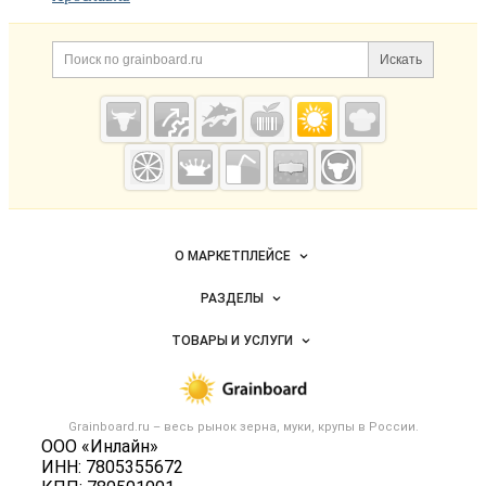
Дополнительная информация
Поиск по сайту и ссылк
Искать
Cсылки на полезные проекты
Grainboard.ru
— зерно и
мука
Важные разделы и контакты
Навигация по сайту
О МАРКЕТПЛЕЙСЕ
Новости Grainboard.ru
РАЗДЕЛЫ
Услуги и цены
Объявления
ТОВАРЫ И УСЛУГИ
Размещение рекламы
Каталог компаний
Зерно
Публичная оферта
Новости рынка
Крупы
Контактная информация
Форум
Grainboard.ru – весь
рынок зерна, муки, крупы
в России.
Мука
Политика обработки персональных данных
ООО «Инлайн»
Вакансии
Семена
ИНН: 7805355672
Для СМИ
Блог