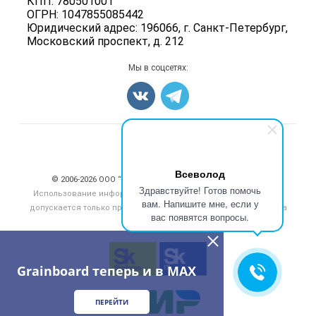
КПП: 780501001
Корма
ОГРН: 1047855085442
Оборудование
Юридический адрес: 196066, г. Санкт-Петербург,
Московский проспект, д. 212
Прочее
Добавить объявление
Мы в соцсетях:
Карта объявлений
Счетчики, авторское право, логотипы
Всеволод
© 2006‑2026 ООО “Инлайн”. 12+ Все права защищены.
Здравствуйте! Готов помочь
Использование информации, размещенной на данном сайте,
вам. Напишите мне, если у
допускается только при размещении активной гиперссылки на
вас появятся вопросы.
сайт
grainboard.ru
Grainboard теперь и в MAX
ПЕРЕЙТИ