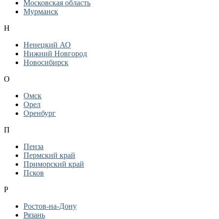
Московская область
Мурманск
Н
Ненецкий АО
Нижний Новгород
Новосибирск
О
Омск
Орел
Оренбург
П
Пенза
Пермский край
Приморский край
Псков
Р
Ростов-на-Дону
Рязань