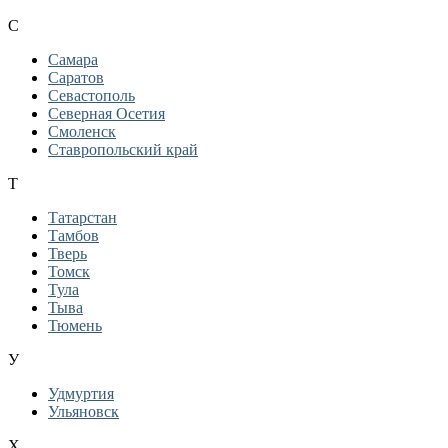
С
Самара
Саратов
Севастополь
Северная Осетия
Смоленск
Ставропольский край
Т
Татарстан
Тамбов
Тверь
Томск
Тула
Тыва
Тюмень
У
Удмуртия
Ульяновск
Х