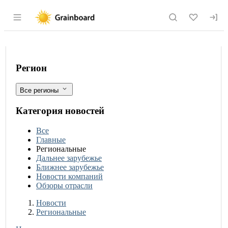
Раздел навигации по сайту grainboard.
Башкирский производитель отправил
Фильтры
Регион
Все регионы
Категория новостей
Все
Главные
Региональные
Дальнее зарубежье
Ближнее зарубежье
Новости компаний
Обзоры отрасли
Новости
Разделы
Новости
Региональные