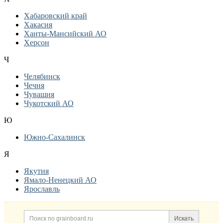
Хабаровский край
Хакасия
Ханты-Мансийский АО
Херсон
Ч
Челябинск
Чечня
Чувашия
Чукотский АО
Ю
Южно-Сахалинск
Я
Якутия
Ямало-Ненецкий АО
Ярославль
Дополнительная информация
Поиск по сайту и ссылк
Искать