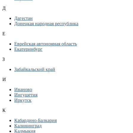
Д
Дагестан
Донецкая народная республика
Е
Еврейская автономная область
Екатеринбург
З
Забайкальский край
И
Иваново
Ингушетия
Иркутск
К
Кабардино-Балкария
Калининград
Калмыкия