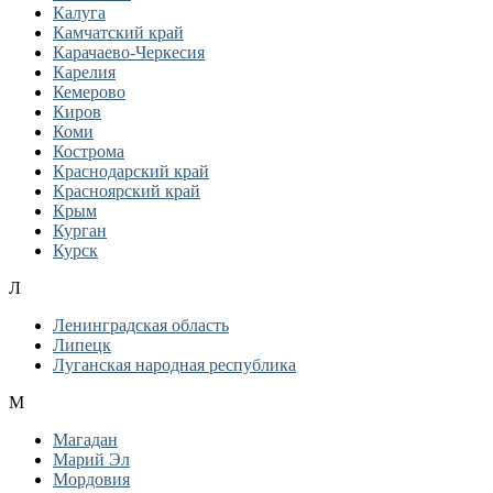
Калуга
Камчатский край
Карачаево-Черкесия
Карелия
Кемерово
Киров
Коми
Кострома
Краснодарский край
Красноярский край
Крым
Курган
Курск
Л
Ленинградская область
Липецк
Луганская народная республика
М
Магадан
Марий Эл
Мордовия