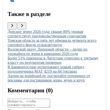
Также в разделе
Иллюстрация новости
Донское зерно 2026 года: свыше 80% урожая
соответствует продовольственным стандартам
Иллюстрация новости
Томская область за пять лет обновила четверть всего
сортового фонда сельхозкультур
Иллюстрация новости
Воловской округ Липецкой области – лидер по
урожайности зерна в кампании 2026 года
Иллюстрация новости
Более 53% пшеницы в Дагестане отнесено к третьему
классу по результатам проверки
Иллюстрация новости
В Башкортостане испытывают новый гибрид
подсолнечника МАГ 4219 на 84 гектарах
Иллюстрация новости
Акция на grainboard.ru: посчитайте потенциал от
рекламы для поставщиков зерна, муки и круп
Комментарии (
0
)