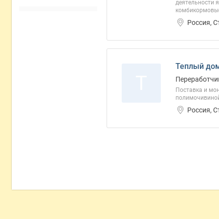
деятельности я
комбикормовые 
Россия, 
Теплый до
Т
Переработчик
Поставка и мо
полимочивино
Россия, 