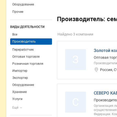
Оборудование
Прочее
Производитель: се
ВИДЫ ДЕЯТЕЛЬНОСТИ
Найдено 3 компании
Все
Производитель
Переработчик
Золотой ко
З
Оптовая торговля
Оптовая торг
Производители,
Розничная торговля
Россия, 
Импортер
Экспортер
Оборудование
Хранение
СЕВЕРО КА
С
Услуги
Производите
Организация л
Ещё
осуществления 
Федерации. Ко