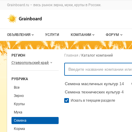
Раздел навигации по сайту grainboard.
Grainboard.ru – весь
рынок зерна, муки, крупы
в России.
Авторизация и меню пользователя
Навигация по разделам сайта grainboard.ru
ОБЪЯВЛЕНИЯ
УСЛУГИ
КОМПАНИИ
ФОРУМ
Все объявления
О каталоге компаний
Все темы
Навигация по комп
РЕГИОН
Главная
Каталог компаний
Мои объявления
Каталог компаний
Избранные
Ставропольский край
Моя компания
С моим уча
РУБРИКА
Семена масличных культур
14
Платное размещение
Все
Семена технических культур
4
Зерно
Искать в текущем разделе
Крупы
Мука
Семена
Корма