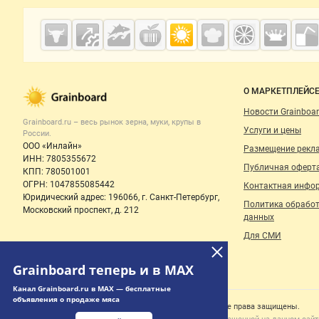
Дополнительная информация
Cсылки на полезные проекты
Grainboard.ru
— зерно и
мука
Важные разделы и контакты
Навигация п
О МАРКЕТПЛЕЙС
Новости Grainboar
Grainboard.ru – весь
рынок зерна, муки, крупы
в
Услуги и цены
России.
ООО «Инлайн»
Размещение рекл
ИНН: 7805355672
Публичная оферт
КПП: 780501001
ОГРН: 1047855085442
Контактная инфо
Юридический адрес: 196066, г. Санкт-Петербург,
Политика обрабо
Московский проспект, д. 212
данных
Для СМИ
Grainboard теперь и в MAX
Канал Grainboard.ru в MAX — бесплатные
объявления о продаже мяса
Счетчики, авторское право, логотипы
© 2006‑2026 ООО “Инлайн”. 12+ Все права защищены.