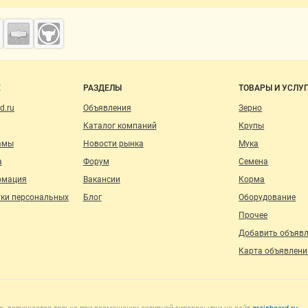
о сайту
Е
РАЗДЕЛЫ
ТОВАРЫ И УСЛУ
d.ru
Объявления
Зерно
Каталог компаний
Крупы
амы
Новости рынка
Мука
а
Форум
Семена
рмация
Вакансии
Корма
тки персональных
Блог
Оборудование
Прочее
Добавить объяв
Карта объявлени