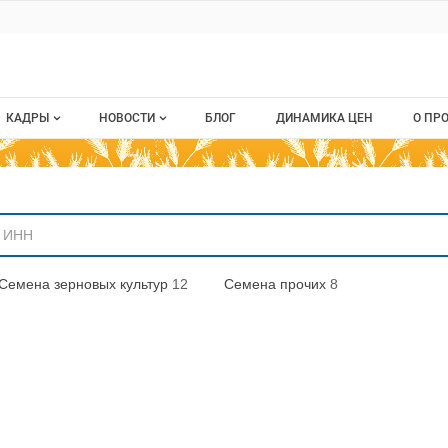
ru
КАДРЫ
НОВОСТИ
БЛОГ
ДИНАМИКА ЦЕН
О ПР
Все вакансии
Новости рынка
О п
аниям
Все резюме
Кон
стием
Пуб
Семена зерновых культур
12
Семена прочих
8
Раз
Кар