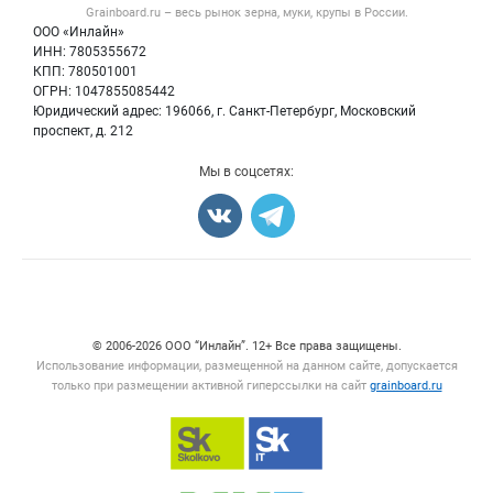
Форум
Grainboard.ru – весь
рынок зерна, муки, крупы
в России.
Мука
Политика обработки персональных данных
Вакансии
ООО «Инлайн»
Семена
Для СМИ
ИНН: 7805355672
Блог
КПП: 780501001
Корма
ОГРН: 1047855085442
Оборудование
Юридический адрес: 196066, г. Санкт-Петербург, Московский
Прочее
проспект, д. 212
Добавить объявление
Мы в соцсетях:
Карта объявлений
Счетчики, авторское право, логотипы
© 2006‑2026 ООО “Инлайн”. 12+ Все права защищены.
Использование информации, размещенной на данном сайте, допускается
только при размещении активной гиперссылки на сайт
grainboard.ru