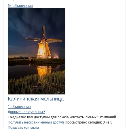
64 объявления
Калининская мельница
1 объявление
Контакты
компании
ПЗК им Ленина
+7(800)000-00-..
Данные неактуальны?
Ежедневно вам доступны для показа контакты любых 5 компаний.
Получить неограниченный доступ
Просмотрено сегодня:
0
из 5
Показать контакты