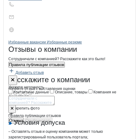
Бренды
Вакансии в
компани
ПЗК им Ленина
ПЗК им Ленина
Избранные вакансии
Избранные резюме
Новости o
ПЗК им Ленина,
ПЗК им Ленина
Отзывы
о компании
Сотрудничали с компанией? Расскажите как это было!
Правила публикации отзывов
Добавить отзыв
Форма обратной связи о неточностях
ПЗК им Лени
Расскажите
о компании
Укажите неточность
Начните отзыв с выставления оценки
Контактные данные
Описание, товары
Компания не
существует
Отмена
Опубликовать
Прикрепить фото
Правила публикации отзывов
Отмена
Опубликовать
Условия допуска
– Оставлять отзыв и оценку компаниям может только
зарегистрированный пользователь портала;