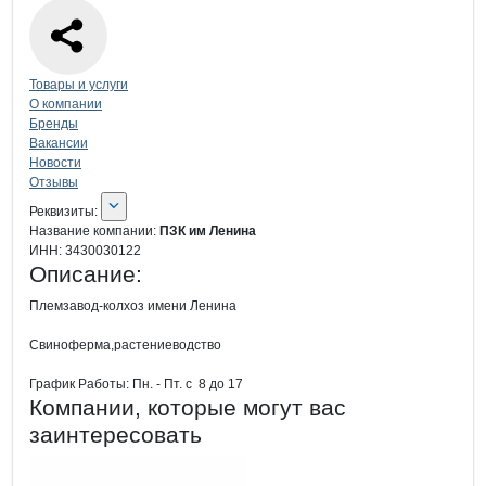
Навигация по странице
компании
ПЗК
Товары и услуги
О компании
Бренды
Вакансии
Новости
Отзывы
О компании
ПЗК им Ленина
Реквизиты
компании
ПЗК им Ленина
Реквизиты:
Название компании:
ПЗК им Ленина
ИНН:
3430030122
Описание:
Племзавод-колхоз имени Ленина

Свиноферма,растениеводство

График Работы: Пн. - Пт. с  8 до 17
Компании, которые могут вас
заинтересовать