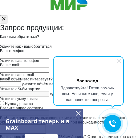
Запрос продукции:
Как к вам обратиться?
Укажите как к вам обратиться
Ваш телефон:
Укажите ваш телефон
Ваш e-mail:
Укажите ваш e-mail
Какой объём вас интересует?
Всеволод
укажите объём партии
Здравствуйте! Готов помочь
Укажите объём партии
вам. Напишите мне, если у
сумма заказа в руб
вас появятся вопросы.
Укажите сумму заказа
Нужна доставка
Введите адрес доставки
Выберите адрес из выпадающего списка и уточните населенный пункт
Grainboard теперь и в
Укажите дополнительную информацию при необходимости
MAX
Ваш запрос будет отправлен в " ПЗК им Ленина". Ответ вы получите на свою