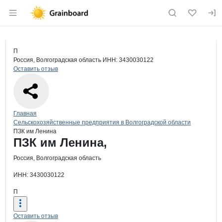
Раздел навигации по сайту grainboard.
Краткая информация о компании
ПЗК
Страница компании
ПЗК им Л
Страница компании
ПЗК им Ленина,
П
Россия, Волгоградская область
ИНН: 3430030122
Оставить отзыв
Навигация по сайту
Главная
Сельскохозяйственные предприятия в Волгоградской области
ПЗК им Ленина
Основная информация о компании
ПЗК им Ленина,
Россия, Волгоградская область
ИНН: 3430030122
П
Оставить отзыв