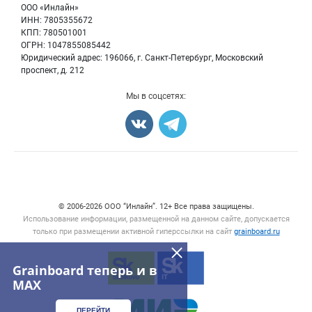
Вакансии
ООО «Инлайн»
Семена
Для СМИ
ИНН: 7805355672
Блог
КПП: 780501001
Корма
ОГРН: 1047855085442
Оборудование
Юридический адрес: 196066, г. Санкт-Петербург, Московский
Прочее
проспект, д. 212
Добавить объявление
Мы в соцсетях:
Карта объявлений
Счетчики, авторское право, логотипы
© 2006‑2026 ООО “Инлайн”. 12+ Все права защищены.
Использование информации, размещенной на данном сайте, допускается
только при размещении активной гиперссылки на сайт
grainboard.ru
Grainboard теперь и в
MAX
ПЕРЕЙТИ