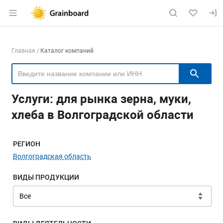
Раздел навигации по сайту grainboard.
Навигация по компаниям
Главная
Каталог компаний
Пои
Услуги: для рынка зерна, муки,
хлеба в Волгоградской области
Меню навигации
РЕГИОН
Волгоградская область
ВИДЫ ПРОДУКЦИИ