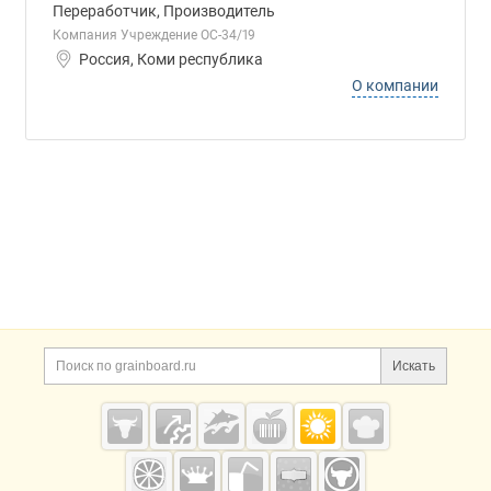
Переработчик, Производитель
Компания Учреждение ОС-34/19
Россия, Коми республика
О компании
Дополнительная информация
Поиск по сайту и ссы
Искать
Cсылки на полезные проекты
Grainboard.ru
— зерно и