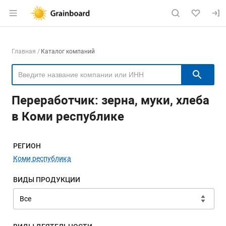
Раздел навигации по сайту grainboard.
Навигация по компаниям
Главная
Каталог компаний
Пои
Переработчик: зерна, муки, хлеба
в Коми республике
Меню навигации
РЕГИОН
Коми республика
ВИДЫ ПРОДУКЦИИ