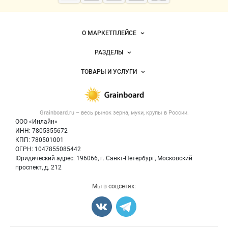
мука
Важные разделы и контакты
Навигация по сайту
О МАРКЕТПЛЕЙСЕ
Новости Grainboard.ru
РАЗДЕЛЫ
Услуги и цены
Объявления
ТОВАРЫ И УСЛУГИ
Размещение рекламы
Каталог компаний
Зерно
Публичная оферта
Новости рынка
Крупы
Контактная информация
Форум
Grainboard.ru – весь
рынок зерна, муки, крупы
в России.
Мука
Политика обработки персональных данных
Вакансии
ООО «Инлайн»
Семена
Для СМИ
ИНН: 7805355672
Блог
КПП: 780501001
Корма
ОГРН: 1047855085442
Оборудование
Юридический адрес: 196066, г. Санкт-Петербург, Московский
Прочее
проспект, д. 212
Добавить объявление
Мы в соцсетях:
Карта объявлений