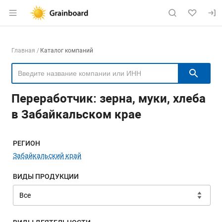
Раздел навигации по сайту grainboard.
Навигация по компаниям
Главная
Каталог компаний
Пои
Переработчик: зерна, муки, хлеба
в Забайкальском крае
Меню навигации
РЕГИОН
Забайкальский край
ВИДЫ ПРОДУКЦИИ