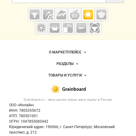
Cсылки на полезные проекты
Grainboard.ru
— зерно и
мука
Важные разделы и контакты
Навигация по сайту
О МАРКЕТПЛЕЙСЕ
Новости Grainboard.ru
РАЗДЕЛЫ
Услуги и цены
Объявления
ТОВАРЫ И УСЛУГИ
Размещение рекламы
Каталог компаний
Зерно
Публичная оферта
Новости рынка
Крупы
Контактная информация
Форум
Grainboard.ru – весь
рынок зерна, муки, крупы
в России.
Мука
Политика обработки персональных данных
Вакансии
ООО «Инлайн»
Семена
Для СМИ
ИНН: 7805355672
Блог
КПП: 780501001
Корма
ОГРН: 1047855085442
Оборудование
Юридический адрес: 196066, г. Санкт-Петербург, Московский
Прочее
проспект, д. 212