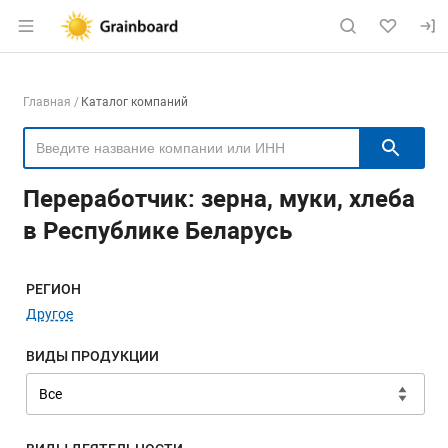
Раздел навигации по сайту grainboard.
Навигация по компаниям
Главная
Каталог компаний
Пои
Переработчик: зерна, муки, хлеба
в Республике Беларусь
Меню навигации
РЕГИОН
Другое
ВИДЫ ПРОДУКЦИИ