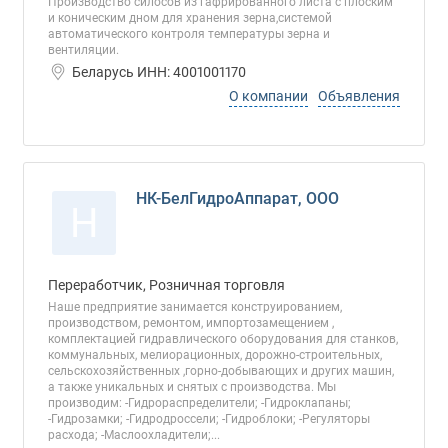
Производство силосов из гафрированного листа с плоским
и коническим дном для хранения зерна,системой
автоматического контроля температуры зерна и
вентиляции.
Беларусь ИНН: 4001001170
О компании
Объявления
НК-БелГидроАппарат, ООО
Н
Переработчик, Розничная торговля
Наше предприятие занимается конструированием,
производством, ремонтом, импортозамещением ,
комплектацией гидравлического оборудования для станков,
коммунальных, мелиорационных, дорожно-строительных,
сельскохозяйственных ,горно-добывающих и других машин,
а также уникальных и снятых с производства. Мы
производим: -Гидрораспределители; -Гидроклапаны;
-Гидрозамки; -Гидродроссели; -Гидроблоки; -Регуляторы
расхода; -Маслоохладители;...