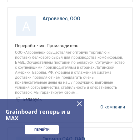
Агровелес, ООО
А
Переработчик, Производитель
OOO «Агровелес» осуществляет оптовую торговлю и
поставку белкового сырья для производства комбикормов,
БМВД.Осуществляем поставки по Беларуси. Сотрудничество
с крупнейшими производителями в странах Латинской
Америки, Европы, РФ, Украины и отлаженная система
доставки позволяют нам предлагать очень
привлекательные цены на нашу продукцию, выгодные
условия сотрудничества, стабильность и оперативность
поставок. Мы гарантируем своим...
Беларусь
О компании
Grainboard теперь и в
MAX
ПЕРЕЙТИ
Экомол ОАО, ОАО