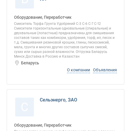
Оборудование, Переработчик
Смеситель Торфа Грунта Удобрений С-3 С-6 С-7 С-12
Смесители горизонтальные одновальные (спиральные) и
двухвальные (лопастные) предназначены для смешивания
составов таких как комбикорм, удобрения, торф, ил, песок и
т.д. Смешивания резиновой крошки, глины, пескосмесей,
мела, грунта и многих других составов сыпучих смесей,
сухих или сырых разной влажности. Отгрузка Беларусь
Минск Доставка в Россию и Казахстан
Беларусь
О компании
Объявления
Сельэнерго, ЗАО
С
Оборудование, Переработчик