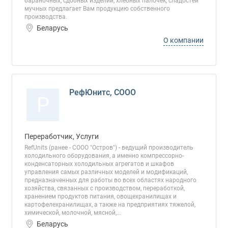
бараночных, сдобных изделий, хлебных палочек, сладостей
мучных предлагает Вам продукцию собственного
производства.
Беларусь
О компании
РефЮнитс, СООО
Р
Переработчик, Услуги
RefUnits (ранее - СООО "Остров") - ведущий производитель
холодильного оборудования, а именно компрессорно-
конденсаторных холодильных агрегатов и шкафов
управления самых различных моделей и модификаций,
предназначенных для работы во всех областях народного
хозяйства, связанных с производством, переработкой,
хранением продуктов питания, овощехранилищах и
картофелехранилищах, а также на предприятиях тяжелой,
химической, молочной, мясной,...
Беларусь