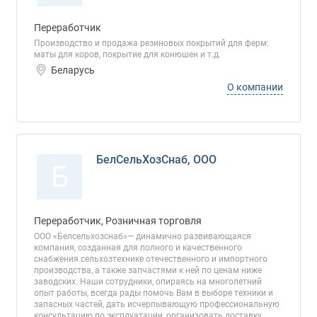
Переработчик
Производство и продажа резиновых покрытий для ферм:
маты для коров, покрытие для конюшен и т.д.
Беларусь
О компании
БелСельХозСнаб, ООО
Б
Переработчик, Розничная торговля
ООО «Белсельхозснаб»— динамично развивающаяся
компания, созданная для полного и качественного
снабжения сельхозтехнике отечественного и импортного
производства, а также запчастями к ней по ценам ниже
заводских. Наши сотрудники, опираясь на многолетний
опыт работы, всегда рады помочь Вам в выборе техники и
запасных частей, дать исчерпывающую профессиональную
консультацию по эксплуатации, организовать доставку