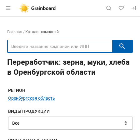
Раздел навигации по сайту grainboard.
Навигация по компаниям
Главная
Каталог компаний
Пои
Переработчик: зерна, муки, хлеба
в Оренбургской области
Меню навигации
РЕГИОН
Оренбургская область
ВИДЫ ПРОДУКЦИИ