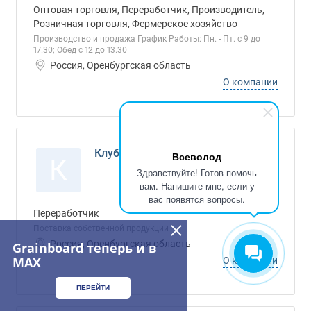
Оптовая торговля, Переработчик, Производитель,
Розничная торговля, Фермерское хозяйство
Производство и продажа График Работы: Пн. - Пт. с 9 до
17.30; Обед с 12 до 13.30
Россия, Оренбургская область
О компании
Клубниковский сырозавод, ОАО
Всеволод
К
Здравствуйте! Готов помочь
вам. Напишите мне, если у
вас появятся вопросы.
Переработчик
Поставка собственной продукции
Россия, Оренбургская область
Grainboard теперь и в
MAX
О компании
ПЕРЕЙТИ