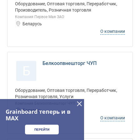
Оборудование, Оптовая торговля, Переработчик,
Производитель, Розничная торговля
Компания Первое Мая ЗАО
Беларусь
О компании
Белкоопвнешторг ЧУП
Б
Оборудование, Оптовая торговля, Переработчик,
Розничная торговля, Услуги
Компания Белкоопвнешторг ЧУП
Grainboard теперь и в
Беларусь
MAX
О компании
ПЕРЕЙТИ