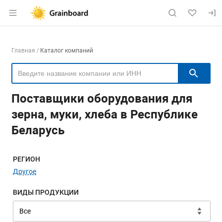
Раздел навигации по сайту grainboard.
Навигация по компаниям
Главная
Каталог компаний
Пои
Поставщики оборудования для
зерна, муки, хлеба в Республике
Беларусь
Меню навигации
РЕГИОН
Другое
ВИДЫ ПРОДУКЦИИ