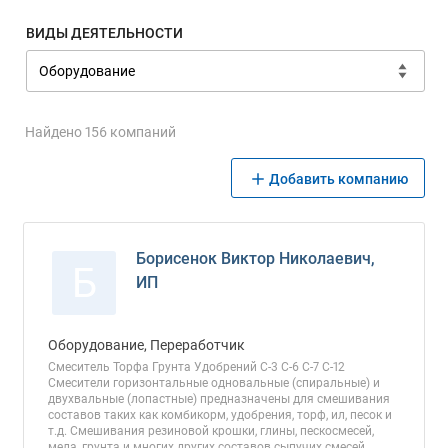
ВИДЫ ДЕЯТЕЛЬНОСТИ
Найдено 156 компаний
Добавить компанию
Борисенок Виктор Николаевич,
Б
ИП
Оборудование, Переработчик
Смеситель Торфа Грунта Удобрений С-3 С-6 С-7 С-12
Смесители горизонтальные одновальные (спиральные) и
двухвальные (лопастные) предназначены для смешивания
составов таких как комбикорм, удобрения, торф, ил, песок и
т.д. Смешивания резиновой крошки, глины, пескосмесей,
мела, грунта и многих других составов сыпучих смесей,