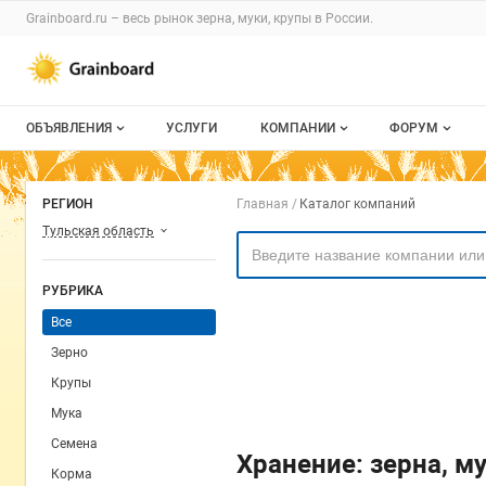
Раздел навигации по сайту grainboard.
Grainboard.ru – весь
рынок зерна, муки, крупы
в России.
Авторизация и меню пользователя
Навигация по разделам сайта grainboard.ru
ОБЪЯВЛЕНИЯ
УСЛУГИ
КОМПАНИИ
ФОРУМ
Все объявления
О каталоге компаний
Все темы
Навигация по комп
РЕГИОН
Главная
Каталог компаний
Мои объявления
Каталог компаний
Избранные
Тульская область
Моя компания
С моим уча
РУБРИКА
Платное размещение
Все
Зерно
Крупы
Мука
Семена
Хранение: зерна, м
Корма