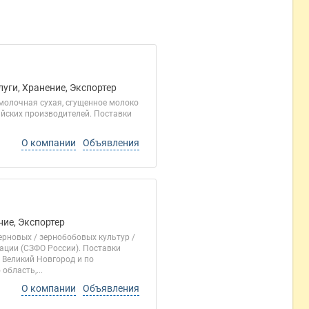
уги, Хранение, Экспортер
молочная сухая, сгущенное молоко
ийских производителей. Поставки
О компании
Объявления
ние, Экспортер
рновых / зернобобовых культур /
ации (СЗФО России). Поставки
 Великий Новгород и по
область,...
О компании
Объявления