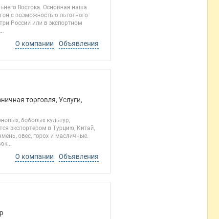
льнего Востока. Основная наша
вагон с возможностью льготного
утри России или в экспортном
..
О компании
Объявления
ничная торговля, Услуги,
новых, бобовых культур,
тся экспортером в Турцию, Китай,
мень, овес, горох и масличные.
к...
О компании
Объявления
р