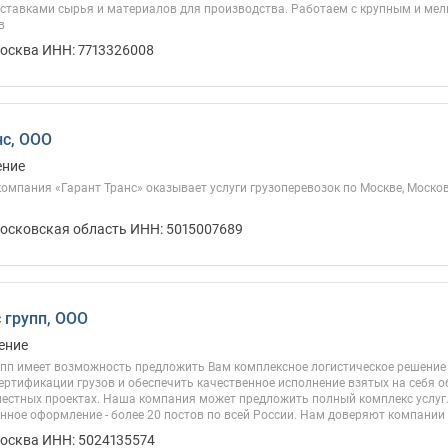
ставками сырья и материалов для производства. Работаем с крупным и мелк
в
Москва ИНН: 7713326008
нс, ООО
ение
омпания «Гарант Транс» оказывает услуги грузоперевозок по Москве, Моско
Московская область ИНН: 5015007689
 групп, ООО
ение
упп имеет возможность предложить Вам комплексное логистическое решение
ртификации грузов и обеспечить качественное исполнение взятых на себя о
местных проектах. Наша компания может предложить полный комплекс услуг
нное оформление - более 20 постов по всей России. Нам доверяют компании 
Москва ИНН: 5024135574