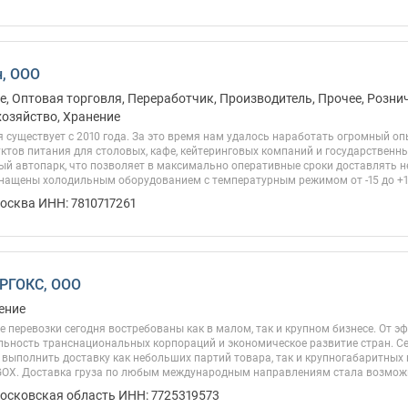
н, ООО
, Оптовая торговля, Переработчик, Производитель, Прочее, Рознич
озяйство, Хранение
существует с 2010 года. За это время нам удалось наработать огромный оп
ктов питания для столовых, кафе, кейтеринговых компаний и государствен
ый автопарк, что позволяет в максимально оперативные сроки доставлять 
нащены холодильным оборудованием с температурным режимом от -15 до +10
осква ИНН: 7810717261
РГОКС, ООО
ение
перевозки сегодня востребованы как в малом, так и крупном бизнесе. От э
льность транснациональных корпораций и экономическое развитие стран. Се
 выполнить доставку как небольших партий товара, так и крупногабаритных 
OX. Доставка груза по любым международным направлениям стала возможн
Московская область ИНН: 7725319573