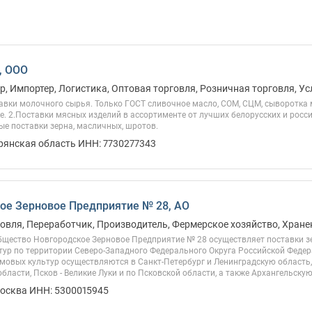
, ООО
, Импортер, Логистика, Оптовая торговля, Розничная торговля, Усл
авки молочного сырья. Только ГОСТ сливочное масло, СОМ, СЦМ, сыворотка 
е. 2.Поставки мясных изделий в ассортименте от лучших белорусских и росс
ые поставки зерна, масличных, шротов.
Брянская область ИНН: 7730277343
ое Зерновое Предприятие № 28, АО
овля, Переработчик, Производитель, Фермерское хозяйство, Хране
бщество Новгородское Зерновое Предприятие № 28 осуществляет поставки зе
ур по территории Северо-Западного Федерального Округа Российской Федер
мовых культур осуществляются в Санкт-Петербург и Ленинградскую область,
бласти, Псков - Великие Луки и по Псковской области, а также Архангельскую 
Москва ИНН: 5300015945