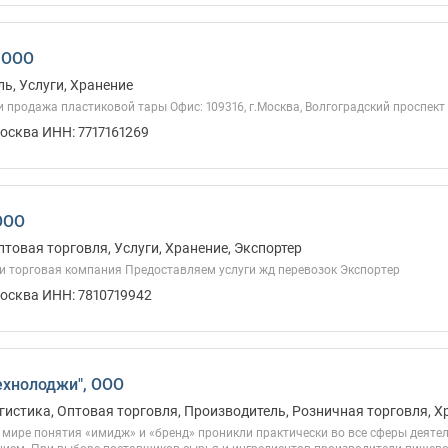
 ООО
ь, Услуги, Хранение
 продажа пластиковой тары Офис: 109316, г.Москва, Волгоградский проспект 4
осква ИНН: 7717161269
ООО
птовая торговля, Услуги, Хранение, Экспортер
и торговая компания Предоставляем услуги жд перевозок Экспортер
Москва ИНН: 7810719942
ехнолоджи", ООО
гистика, Оптовая торговля, Производитель, Розничная торговля, Х
мире понятия «имидж» и «бренд» проникли практически во все сферы деятел