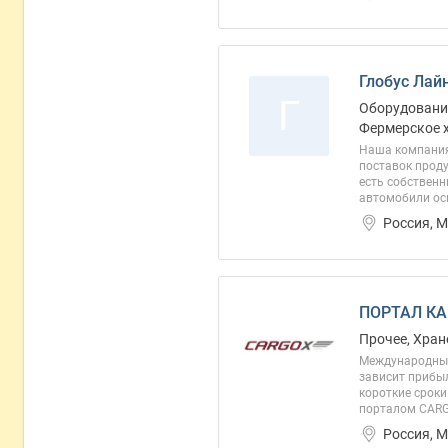
Глобус Лай
Г
Оборудование
Фермерское х
Наша компания 
поставок проду
есть собственн
автомобили ос
Россия, М
ПОРТАЛ КА
Прочее, Хран
Международные 
зависит прибы
короткие сроки
порталом CARG
Россия, 