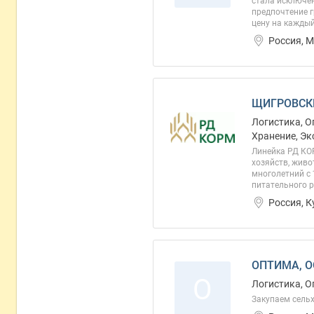
стала исключе
предпочтение г
цену на кажды
Россия, 
ЩИГРОВСК
Логистика, О
Хранение, Эк
Линейка РД КО
хозяйств, живо
многолетний с
питательного р
Россия, 
ОПТИМА, 
О
Логистика, О
Закупаем сель