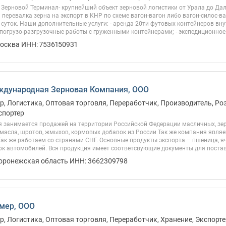
Зерновой Терминал- крупнейший объект зерновой логистики от Урала до Да
 перевалка зерна на экспорт в КНР по схеме вагон-вагон либо вагон-силос-
 суток. Наши дополнительные услуги: - аренда 20ти футовых контейнеров вн
 погрузо-разгрузочные работы с груженными контейнерами; - экспедиционное.
Москва ИНН: 7536150931
ждународная Зерновая Компания, ООО
, Логистика, Оптовая торговля, Переработчик, Производитель, Роз
спортер
 занимается продажей на территории Российской Федерации масличных, зер
масла, шротов, жмыхов, кормовых добавок из России Так же компания являе
Так же работаем со странами СНГ. Основные продукты экспорта – пшеница, яч
к автомобилей. Вся продукция имеет соответсвующие документы для поставо
Воронежская область ИНН: 3662309798
мер, ООО
, Логистика, Оптовая торговля, Переработчик, Хранение, Экспорте