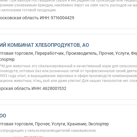
нием. При выборе поставщиков сырья и ингредиентов производители пищев
ромким узнаваемым брендам, неизбежно берут на себя часть расходов на м
й килограмм готовой продукции.
Московская область ИНН: 9716004429
ИЙ КОМБИНАТ ХЛЕБОПРОДУКТОВ, АО
птовая торговля, Переработчик, Производитель, Прочее, Услуги, Ф
спортер
РМ для животных это сбалансированный и качественный корм для сельскох
тноводств, оптовых баз или розничных сетей от профессионалов своей деят
 1993 года опыт, в выращивании зерновых и сфере производств комбикормов
ациона животных, птиц, рыб или даже улиток! Для наших технологов нет слож
Курская область ИНН: 4628001532
ООО
птовая торговля, Прочее, Услуги, Хранение, Экспортер
хозпродукцию у сельхозпроизводителей самовывозом.