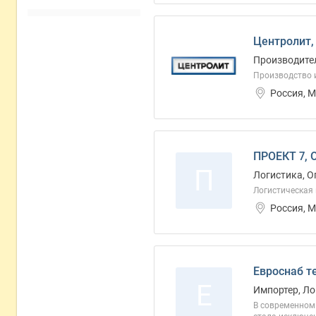
Центролит,
Производител
Производство и
Россия, М
ПРОЕКТ 7, 
П
Логистика, О
Логистическая 
Россия, 
Евроснаб т
Е
Импортер, Ло
В современном 