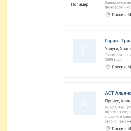
Занимаемся по
переработчико
Россия, 
Гарант Тра
Г
Услуги, Хран
Транспортная к
2009 года.
Россия, 
АСТ Альянс
А
Прочее, Хран
АСТ-Альянс Гр
оформлению, се
участию в сов
сервис! Таможе
Россия, 