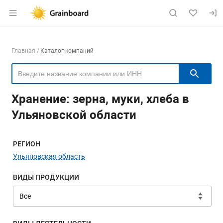
Раздел навигации по сайту grainboard.
Навигация по компаниям
Главная
Каталог компаний
Пои
Хранение: зерна, муки, хлеба в
Ульяновской области
Меню навигации
РЕГИОН
Ульяновская область
ВИДЫ ПРОДУКЦИИ