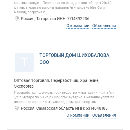
крытом складе. - Перевалка со склада в контейнеры 20/40
футов, в крытые вагоны навалом/в упаковке (биг-беги,
мешки), погрузка в...
Россия, Татарстан ИНН: 7714392236
О компании
Объявления
ТОРГОВЫЙ ДОМ ШИХОБАЛОВА,
Т
ООО
Оптовая торговля, Переработчик, Хранение,
Экспортер
Переработка пшеницы, производство муки пшеничной в/с и
1/с в м/таре по 50 кг, в биг-бэгах, б/тарно. Оказание услуг по
перевалке зерна и отгрузке водным транспортом.
Россия, Самарская область ИНН: 6314048188
О компании
Объявления