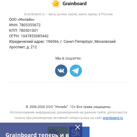
Новости рынка
Крупы
Контактная информация
Форум
Grainboard.ru – весь
рынок зерна, муки, крупы
в России.
Мука
Политика обработки персональных данных
Вакансии
ООО «Инлайн»
Семена
Для СМИ
ИНН: 7805355672
Блог
КПП: 780501001
Корма
ОГРН: 1047855085442
Оборудование
Юридический адрес: 196066, г. Санкт-Петербург, Московский
Прочее
проспект, д. 212
Добавить объявление
Мы в соцсетях:
Карта объявлений
Счетчики, авторское право, логотипы
© 2006‑2026 ООО “Инлайн”. 12+ Все права защищены.
Использование информации, размещенной на данном сайте, допускается
только при размещении активной гиперссылки на сайт
grainboard.ru
Grainboard теперь и в