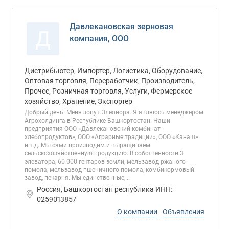
Давлекановская зерновая
Д
компания, ООО
Дистрибьютер, Импортер, Логистика, Оборудование,
Оптовая торговля, Переработчик, Производитель,
Прочее, Розничная торговля, Услуги, Фермерское
хозяйство, Хранение, Экспортер
Добрый день! Меня зовут Элеонора. Я являюсь менеджером
Агрохолдинга в Республике Башкортостан. Наши
предприятия ООО «Давлекановский комбинат
хлебопродуктов», ООО «Аграрные традиции», ООО «Канаш»
и.т.д. Мы сами производим и выращиваем
сельскохозяйственную продукцию. В собственности 3
элеватора, 60 000 гектаров земли, мельзавод ржаного
помола, мельзавод пшеничного помола, комбикормовый
завод, пекарня. Мы единственные,...
Россия, Башкортостан республика ИНН:
0259013857
О компании
Объявления