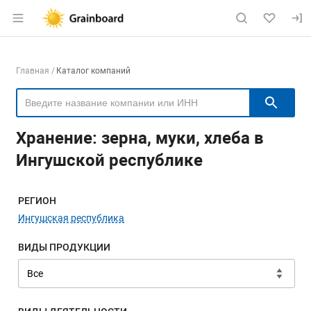
Раздел навигации по сайту grainboard.
Навигация по компаниям
Главная
Каталог компаний
Пои
Хранение: зерна, муки, хлеба в
Ингушской республике
Меню навигации
РЕГИОН
Ингушская республика
ВИДЫ ПРОДУКЦИИ