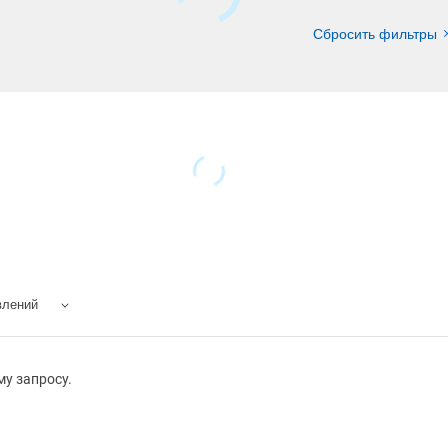
Сбросить фильтры
влений
у запросу.