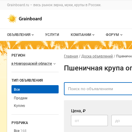
Grainboard.ru – весь
рынок зерна, муки, крупы
в России.
ОБЪЯВЛЕНИЯ
УСЛУГИ
КОМПАНИИ
ФОРУМ
Все объявления
О каталоге компаний
Все темы
РЕГИОН
Главная
Доска объявлений
Пшенична
Мои объявления
Каталог компаний
Избранные
в Новгородской области
Пшеничная крупа о
Моя компания
С моим уча
ТИП ОБЪЯВЛЕНИЯ
Платное размещение
Все
Продам
Куплю
Цена, ₽
РУБРИКА
Все
168