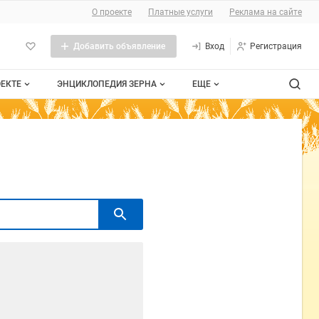
О проекте
Платные услуги
Реклама на сайте
Добавить объявление
Вход
Регистрация
ОЕКТЕ
ЭНЦИКЛОПЕДИЯ ЗЕРНА
ЕЩЕ
роекте
Стандарты
Сельхозтехника
тактная информация
Пшеница
Контакты
личная оферта
Рожь
мещение рекламы
Ячмень
та сайта
Таблица мер и весов
Документы