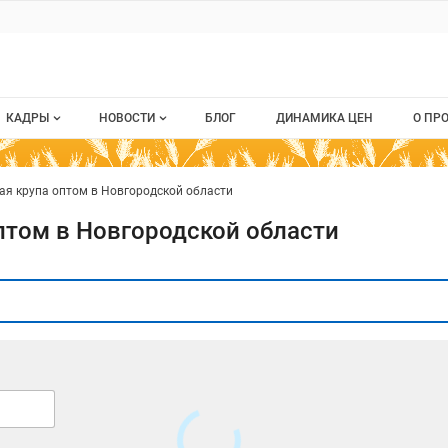
КАДРЫ
НОВОСТИ
БЛОГ
ДИНАМИКА ЦЕН
О ПР
Все вакансии
Новости рынка
О п
я крупа оптом в Новгородской области
Все резюме
Кон
птом в Новгородской области
стием
Пуб
Раз
Кар