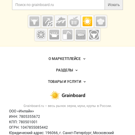
Искать
Grainboard.ru
— зерно и
мука
О МАРКЕТПЛЕЙСЕ
Новости Grainboard.ru
РАЗДЕЛЫ
Услуги и цены
Объявления
ТОВАРЫ И УСЛУГИ
Размещение рекламы
Каталог компаний
Зерно
Публичная оферта
Новости рынка
Крупы
Контактная информация
Форум
Grainboard.ru – весь
рынок зерна, муки, крупы
в России.
Мука
Политика обработки персональных данных
Вакансии
ООО «Инлайн»
Семена
Для СМИ
ИНН: 7805355672
Блог
КПП: 780501001
Корма
ОГРН: 1047855085442
Оборудование
Юридический адрес: 196066, г. Санкт-Петербург, Московский