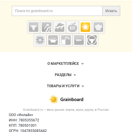
Дополнительная информация
Поиск по сайту и ссы
Искать
Cсылки на полезные проекты
Grainboard.ru
— зерно и
мука
Важные разделы и контакты
Навигация по сайту
О МАРКЕТПЛЕЙСЕ
Новости Grainboard.ru
РАЗДЕЛЫ
Услуги и цены
Объявления
ТОВАРЫ И УСЛУГИ
Размещение рекламы
Каталог компаний
Зерно
Публичная оферта
Новости рынка
Крупы
Контактная информация
Форум
Grainboard.ru – весь
рынок зерна, муки, крупы
в России.
Мука
Политика обработки персональных данных
Вакансии
ООО «Инлайн»
Семена
Для СМИ
ИНН: 7805355672
Блог
КПП: 780501001
Корма
ОГРН: 1047855085442