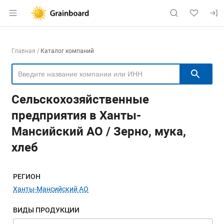
Раздел навигации по сайту grainboard.
Навигация по компаниям
Главная
Каталог компаний
Пои
Сельскохозяйственные
предприятия в Ханты-
Мансийский АО / Зерно, мука,
хлеб
Меню навигации
РЕГИОН
Ханты-Мансийский АО
ВИДЫ ПРОДУКЦИИ