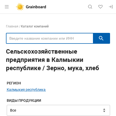
Раздел навигации по сайту grainboard.
Навигация по компаниям
Главная
Каталог компаний
Пои
Сельскохозяйственные
предприятия в Калмыкии
республике / Зерно, мука, хлеб
Меню навигации
РЕГИОН
Калмыкия республика
ВИДЫ ПРОДУКЦИИ