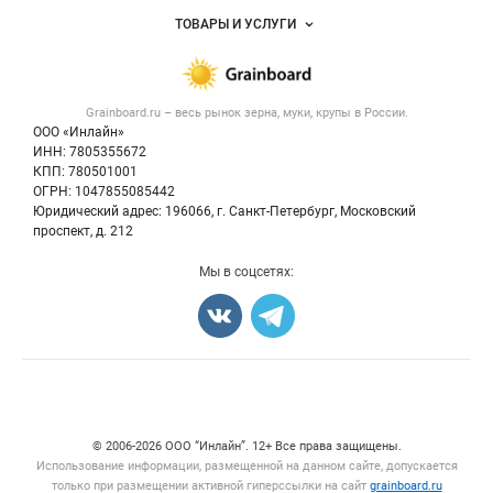
Услуги и цены
Объявления
ТОВАРЫ И УСЛУГИ
Размещение рекламы
Каталог компаний
Зерно
Публичная оферта
Новости рынка
Крупы
Контактная информация
Форум
Grainboard.ru – весь
рынок зерна, муки, крупы
в России.
Мука
Политика обработки персональных данных
Вакансии
ООО «Инлайн»
Семена
Для СМИ
ИНН: 7805355672
Блог
КПП: 780501001
Корма
ОГРН: 1047855085442
Оборудование
Юридический адрес: 196066, г. Санкт-Петербург, Московский
Прочее
проспект, д. 212
Добавить объявление
Мы в соцсетях:
Карта объявлений
Счетчики, авторское право, логотипы
© 2006‑2026 ООО “Инлайн”. 12+ Все права защищены.
Использование информации, размещенной на данном сайте, допускается
только при размещении активной гиперссылки на сайт
grainboard.ru