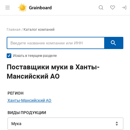
Раздел навигации по сайту grainboard.
Навигация по компаниям
Главная
Каталог компаний
Пои
Искать в текущем разделе
Поставщики муки в Ханты-
Мансийский АО
Меню навигации
РЕГИОН
Ханты-Мансийский АО
ВИДЫ ПРОДУКЦИИ