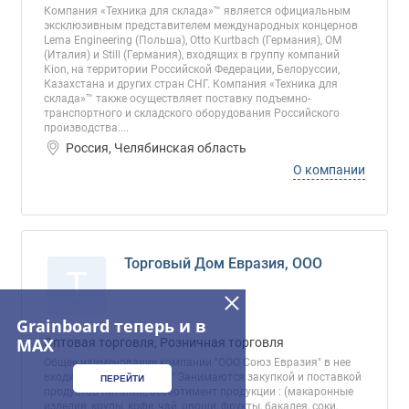
Компания «Техника для склада»™ является официальным
эксклюзивным представителем международных концернов
Lema Engineering (Польша), Otto Kurtbach (Германия), OM
(Италия) и Still (Германия), входящих в группу компаний
Kion, на территории Российской Федерации, Белоруссии,
Казахстана и других стран СНГ. Компания «Техника для
склада»™ также осуществляет поставку подъемно-
транспортного и складского оборудования Российского
производства....
Россия, Челябинская область
О компании
Торговый Дом Евразия, ООО
Т
Grainboard теперь и в
MAX
Оптовая торговля, Розничная торговля
Общее наименование компании "ООО Союз Евразия" в нее
входит "ООО ТД Евразия" Занимаются закупкой и поставкой
ПЕРЕЙТИ
продуктов питания, ассортимент продукции : (макаронные
изделия, крупы, кофе, чай, овощи, фрукты, бакалея, соки,