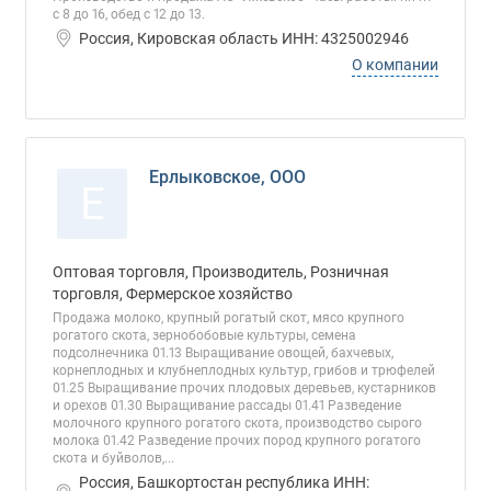
с 8 до 16, обед с 12 до 13.
Россия, Кировская область ИНН: 4325002946
О компании
Ерлыковское, ООО
Е
Оптовая торговля, Производитель, Розничная
торговля, Фермерское хозяйство
Продажа молоко, крупный рогатый скот, мясо крупного
рогатого скота, зернобобовые культуры, семена
подсолнечника 01.13 Выращивание овощей, бахчевых,
корнеплодных и клубнеплодных культур, грибов и трюфелей
01.25 Выращивание прочих плодовых деревьев, кустарников
и орехов 01.30 Выращивание рассады 01.41 Разведение
молочного крупного рогатого скота, производство сырого
молока 01.42 Разведение прочих пород крупного рогатого
скота и буйволов,...
Россия, Башкортостан республика ИНН: