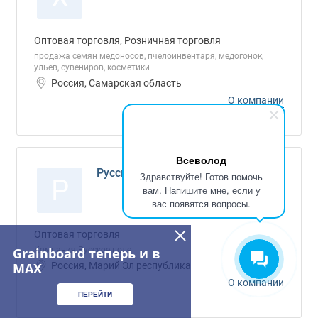
Оптовая торговля, Розничная торговля
продажа семян медоносов, пчелоинвентаря, медогонок,
ульев, сувениров, косметики
Россия, Самарская область
О компании
Всеволод
Русское поле, ООО
Здравствуйте! Готов помочь
Р
вам. Напишите мне, если у
вас появятся вопросы.
Оптовая торговля
Grainboard теперь и в
Компания Русское поле
MAX
Россия, Марий Эл республика
О компании
ПЕРЕЙТИ