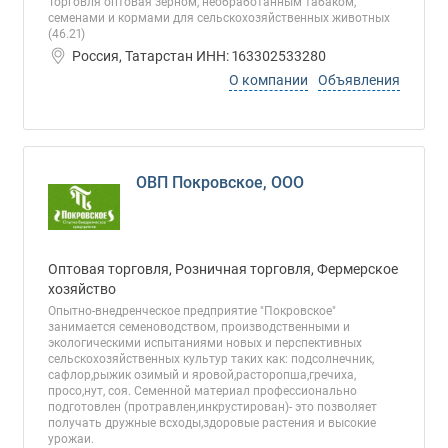
Торговля оптовая зерном, необработанным табаком,
семенами и кормами для сельскохозяйственных животных
(46.21)
Россия, Татарстан ИНН: 163302533280
О компании
Объявления
ОВП Покровское, ООО
Оптовая торговля, Розничная торговля, Фермерское
хозяйство
Опытно-внедренческое предприятие "Покровское"
занимается семеноводством, производственными и
экологическими испытаниями новых и перспективных
сельскохозяйственных культур таких как: подсолнечник,
сафлор,рыжик озимый и яровой,расторопша,гречиха,
просо,нут, соя. Семенной материал профессионально
подготовлен (протравлен,инкрустирован)- это позволяет
получать дружные всходы,здоровые растения и высокие
урожаи.