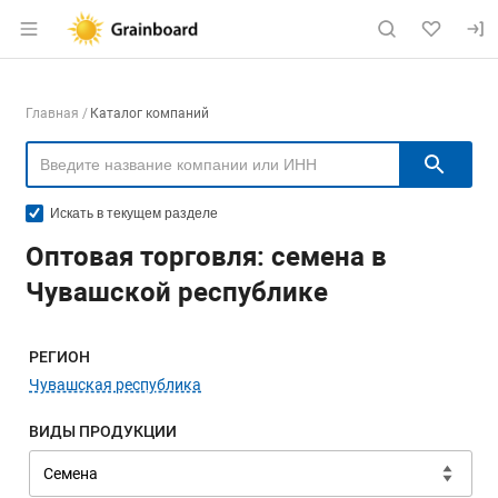
Раздел навигации по сайту grainboard.
Навигация по компаниям
Главная
Каталог компаний
Пои
Искать в текущем разделе
Оптовая торговля: семена в
Чувашской республике
Меню навигации
РЕГИОН
Чувашская республика
ВИДЫ ПРОДУКЦИИ