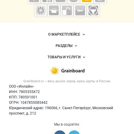
Grainboard.ru
— зерно и
мука
Важные разделы и контакты
Навигация по сайту
О МАРКЕТПЛЕЙСЕ
Новости Grainboard.ru
РАЗДЕЛЫ
Услуги и цены
Объявления
ТОВАРЫ И УСЛУГИ
Размещение рекламы
Каталог компаний
Зерно
Публичная оферта
Новости рынка
Крупы
Контактная информация
Форум
Grainboard.ru – весь
рынок зерна, муки, крупы
в России.
Мука
Политика обработки персональных данных
Вакансии
ООО «Инлайн»
Семена
Для СМИ
ИНН: 7805355672
Блог
КПП: 780501001
Корма
ОГРН: 1047855085442
Оборудование
Юридический адрес: 196066, г. Санкт-Петербург, Московский
Прочее
проспект, д. 212
Добавить объявление
Мы в соцсетях:
Карта объявлений