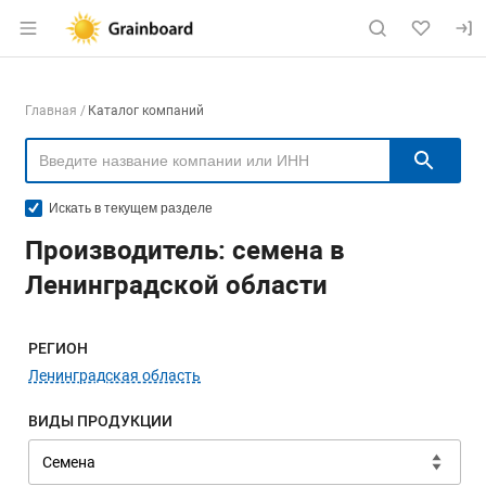
Раздел навигации по сайту grainboard.
Навигация по компаниям
Главная
Каталог компаний
Пои
Искать в текущем разделе
Производитель: семена в
Ленинградской области
Меню навигации
РЕГИОН
Ленинградская область
ВИДЫ ПРОДУКЦИИ