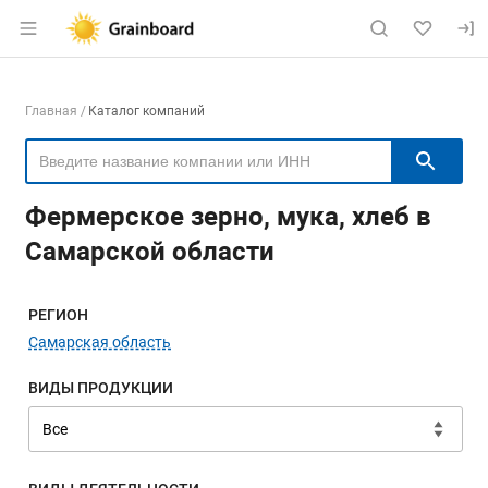
Раздел навигации по сайту grainboard.
Навигация по компаниям
Главная
Каталог компаний
Пои
Фермерское зерно, мука, хлеб в
Самарской области
Меню навигации
РЕГИОН
Самарская область
ВИДЫ ПРОДУКЦИИ