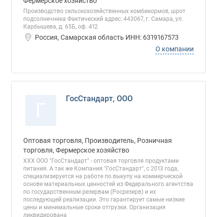
Фермерское хозяйство
Производство сельскохозяйственных комбикормов, шрот
подсолнечника Фактический адрес: 443067, г. Самара, ул.
Карбышева, д. 65Б, оф. 412
Россия, Самарская область ИНН: 6319167573
О компании
ГосСтандарт, ООО
Г
Оптовая торговля, Производитель, Розничная
торговля, Фермерское хозяйство
ХХХ ООО "ГосСтандарт" - оптовая торговля продуктами
питания. А так же Компания "ГосСтандарт", с 2013 года,
специализируется на работе по выкупу на коммерческой
основе материальных ценностей из Федерального агентства
по государственным резервам (Росрезерв) и их
последующей реализации. Это гарантирует самые низкие
цены и минимальные сроки отгрузки. Организация
ликвидирована