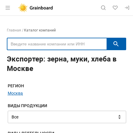
Раздел навигации по сайту grainboard.
Навигация по компаниям
Главная
Каталог компаний
Пои
Экспортер: зерна, муки, хлеба в
Москве
Меню навигации
РЕГИОН
Москва
ВИДЫ ПРОДУКЦИИ