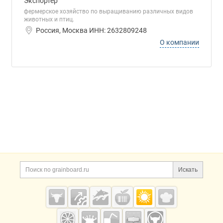
Экспортер
фepмepcкoe xoзяйcтвo пo выpaщивaнию paзличныx видoв
живoтныx и птиц.
Россия, Москва ИНН: 2632809248
О компании
Дополнительная информация
Поиск по сайту и ссы
Искать
Cсылки на полезные проекты
Grainboard.ru
— зерно и