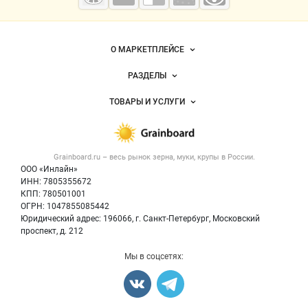
мука
Важные разделы и контакты
Навигация по сайту
О МАРКЕТПЛЕЙСЕ
Новости Grainboard.ru
РАЗДЕЛЫ
Услуги и цены
Объявления
ТОВАРЫ И УСЛУГИ
Размещение рекламы
Каталог компаний
Зерно
Публичная оферта
Новости рынка
Крупы
Контактная информация
Форум
Grainboard.ru – весь
рынок зерна, муки, крупы
в России.
Мука
Политика обработки персональных данных
Вакансии
ООО «Инлайн»
Семена
Для СМИ
ИНН: 7805355672
Блог
КПП: 780501001
Корма
ОГРН: 1047855085442
Оборудование
Юридический адрес: 196066, г. Санкт-Петербург, Московский
Прочее
проспект, д. 212
Добавить объявление
Мы в соцсетях:
Карта объявлений