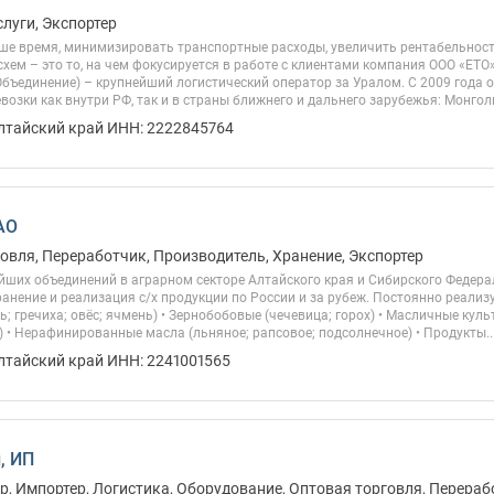
слуги, Экспортер
ше время, минимизировать транспортные расходы, увеличить рентабельност
схем – это то, на чем фокусируется в работе с клиентами компания ООО «ЕТО»
бъединение) – крупнейший логистический оператор за Уралом. С 2009 года
евозки как внутри РФ, так и в страны ближнего и дальнего зарубежья: Монголию
Алтайский край ИНН: 2222845764
АО
овля, Переработчик, Производитель, Хранение, Экспортер
йших объединений в аграрном секторе Алтайского края и Сибирского Федера
ранение и реализация с/х продукции по России и за рубеж. Постоянно реализ
жь; гречиха; овёс; ячмень) • Зернобобовые (чечевица; горох) • Масличные куль
 • Нерафинированные масла (льняное; рапсовое; подсолнечное) • Продукты..
лтайский край ИНН: 2241001565
, ИП
, Импортер, Логистика, Оборудование, Оптовая торговля, Перераб