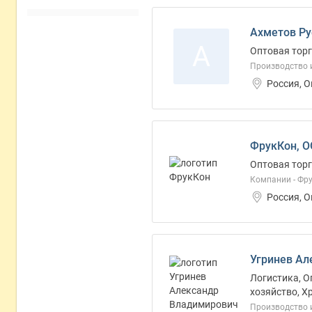
Ахметов Ру
А
Оптовая торг
Производство и
Россия, 
ФрукКон, 
Оптовая торг
Компании - Фр
Россия, 
Угринев Ал
Логистика, О
хозяйство, Х
Производство 