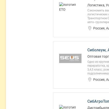
Логистика, У
Сэкономить ва
логистических 
Транспортное О
авто- грузопер
Россия, 
Сиболеум, 
Оптовая торг
Одно из крупне
переработка, х
3,4,5 класс; ро
подсолнечника)
Россия, А
СибАгроТоп
Дистрибьютер