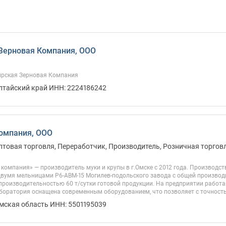
Зерновая Компания, ООО
рская Зерновая Компания
Алтайский край ИНН: 2224186242
омпания, ООО
птовая торговля, Переработчик, Производитель, Розничная торговля
компания» — производитель муки и крупы в г.Омске с 2012 года. Производст
двумя мельницами Р6-АВМ-15 Могилев-подольского завода с общей производи
производительностью 60 т/сутки готовой продукции. На предприятии рабо
боратория оснащена современным оборудованием, что позволяет с точность
Омская область ИНН: 5501195039