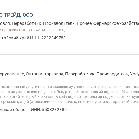
О ТРЕЙД, ООО
овля, Переработчик, Производитель, Прочее, Фермерское хозяйств
и продажа ООО "АЛТАЙ АГРО ТРЕЙД"
Алтайский край ИНН: 2222849783
орудование, Оптовая торговля, Переработчик, Производитель, Услу
 комплексные услуги по антикризисному управлению, которые включают выя
на по их устранению под ключ. Внедрение биотехнологий под ключ Мы предл
ехнологий, который включает в себя подбор технологий под конкретные кул
х рекомендаций (агросервисное сопровождение и обучение),с гарантией резул
Омская область ИНН: 5503282880