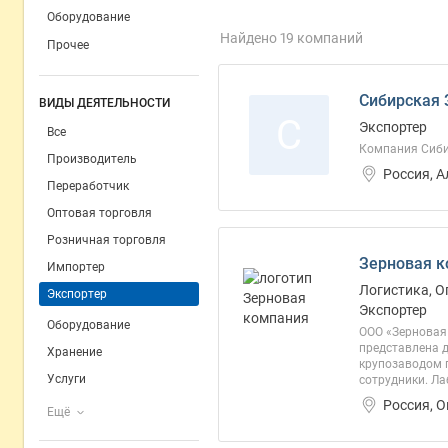
Оборудование
Найдено 19 компаний
Прочее
Сибирская 
ВИДЫ ДЕЯТЕЛЬНОСТИ
С
Экспортер
Все
Компания Сиби
Производитель
Россия, 
Переработчик
Оптовая торговля
Розничная торговля
Зерновая к
Импортер
Логистика, О
Экспортер
Экспортер
Оборудование
ООО «Зерновая 
представлена 
Хранение
крупозаводом 
Услуги
сотрудники. Ла
Россия, 
Ещё