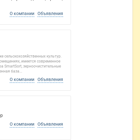
О компании
Объявления
ке сельскохозяйственных культур.
помещениях, имеется современное
а SmartSort, зерноочистительные
нная база...
О компании
Объявления
ер
О компании
Объявления