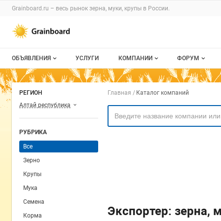
Раздел навигации по сайту grainboard.
Grainboard.ru – весь
рынок зерна, муки, крупы
в России.
Авторизация и меню пользователя
Навигация по разделам сайта grainboard.ru
ОБЪЯВЛЕНИЯ
УСЛУГИ
КОМПАНИИ
ФОРУМ
Все объявления
О каталоге компаний
Все темы
Навигация по комп
РЕГИОН
Главная
Каталог компаний
Мои объявления
Каталог компаний
Избранные
Алтай республика
Моя компания
С моим уча
РУБРИКА
Платное размещение
Все
Зерно
Крупы
Мука
Семена
Экспортер: зерна, 
Корма