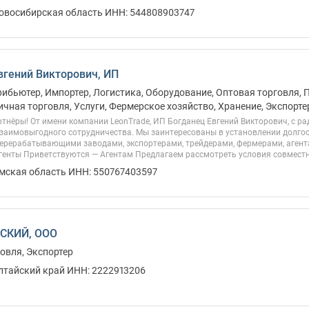
Новосибирская область ИНН: 544808903747
вгений Викторович, ИП
рибьютер, Импортер, Логистика, Оборудование, Оптовая торговля, 
ичная торговля, Услуги, Фермерское хозяйство, Хранение, Экспорте
тнёры! От имени компании LeonTrade, ИП Богданец Евгений Викторович, с р
заимовыгодного сотрудничества. Мы заинтересованы в установлении долго
перерабатывающими заводами, экспортерами, трейдерами, фермерами, аген
енты Приветствуются — Агентам Предлагаем рассмотреть условия совместно
Омская область ИНН: 550767403597
СКИЙ, ООО
овля, Экспортер
Алтайский край ИНН: 2222913206