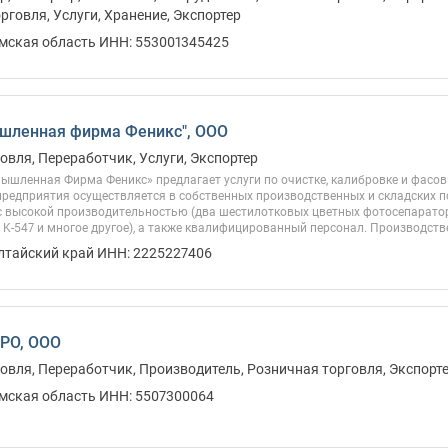
рговля, Услуги, Хранение, Экспортер
Омская область ИНН: 553001345425
шленная фирма Феникс", ООО
овля, Переработчик, Услуги, Экспортер
шленная Фирма Феникс» предлагает услуги по очистке, калибровке и фасов
предприятия осуществляется в собственных производственных и складских 
с высокой производительностью (два шестилотковых цветных фотосепаратор
K-547 и многое другое), а также квалифицированный персонал. Производстве
Алтайский край ИНН: 2225227406
РО, ООО
овля, Переработчик, Производитель, Розничная торговля, Экспорт
Омская область ИНН: 5507300064