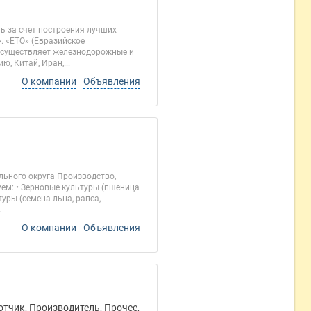
ь за счет построения лучших
. «ЕТО» (Евразийское
 осуществляет железнодорожные и
, Китай, Иран,...
О компании
Объявления
льного округа Производство,
уем: • Зерновые культуры (пшеница
туры (семена льна, рапса,
.
О компании
Объявления
отчик, Производитель, Прочее,