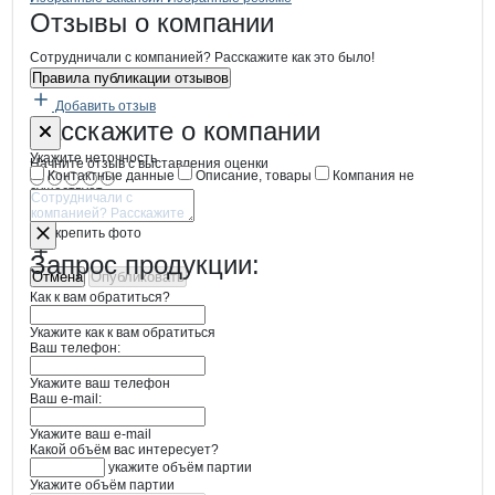
Бренды
Вакансии в
компани
Угринев Александр Вл
Угринев Александ
Новости o
Угринев Александр Вла
Угринев Алекса
Отзывы
о компании
Сотрудничали с компанией? Расскажите как это было!
Правила публикации отзывов
Добавить отзыв
Форма обратной связи о неточностях
Угринев Але
Расскажите
о компании
Укажите неточность
Начните отзыв с выставления оценки
Контактные данные
Описание, товары
Компания не
существует
Отмена
Опубликовать
Прикрепить фото
Запрос продукции:
Отмена
Опубликовать
Как к вам обратиться?
Укажите как к вам обратиться
Ваш телефон:
Укажите ваш телефон
Ваш e-mail:
Укажите ваш e-mail
Какой объём вас интересует?
укажите объём партии
Укажите объём партии