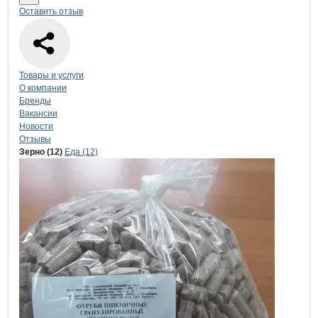
Оставить отзыв
Навигация по странице
компании
Угр
Товары и услуги
О компании
Бренды
Вакансии
Новости
Отзывы
Продукция
Угринев Александр Вла
Навигация по продуктам
компании
Угрин
Зерно (12)
Еда (12)