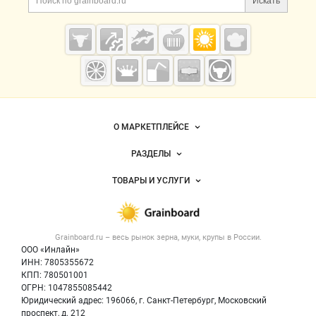
Искать
Cсылки на полезные проекты
Grainboard.ru
— зерно и
мука
Важные разделы и контакты
Навигация по сайту
О МАРКЕТПЛЕЙСЕ
Новости Grainboard.ru
РАЗДЕЛЫ
Услуги и цены
Объявления
ТОВАРЫ И УСЛУГИ
Размещение рекламы
Каталог компаний
Зерно
Публичная оферта
Новости рынка
Крупы
Контактная информация
Форум
Grainboard.ru – весь
рынок зерна, муки, крупы
в России.
Мука
Политика обработки персональных данных
Вакансии
ООО «Инлайн»
Семена
Для СМИ
ИНН: 7805355672
Блог
КПП: 780501001
Корма
ОГРН: 1047855085442
Оборудование
Юридический адрес: 196066, г. Санкт-Петербург, Московский
Прочее
проспект, д. 212