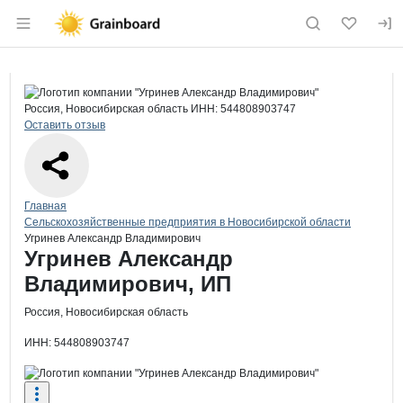
Раздел навигации по сайту grainboard.
Краткая информация о компании
Угр
Страница компании
Угринев
Страница компании
Угринев Александр Владимирович, ИП
Россия, Новосибирская область
ИНН: 544808903747
Оставить отзыв
Навигация по сайту
Главная
Сельскохозяйственные предприятия в Новосибирской области
Угринев Александр Владимирович
Основная информация о компании
Угринев Александр
Владимирович, ИП
Россия, Новосибирская область
ИНН: 544808903747