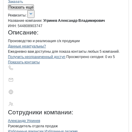
Заказать
Показать ещё
О компании
Угринев Александр Вл
Реквизиты
компании
Угринев Александр
Реквизиты:
Название компании:
Угринев Александр Владимирович
ИНН:
544808903747
Описание:
Производство и реализация с/х продукции
Контакты
компании
Угринев Алекса
+7(800)000-00-..
Данные неактуальны?
Ежедневно вам доступны для показа контакты любых 5 компаний.
Получить неограниченный доступ
Просмотрено сегодня:
0
из 5
Показать контакты
Угринев Александ
Сотрудники
компании
:
Александр Угринев
Руководитель отдела продаж
Избранные вакансии
Избранные резюме