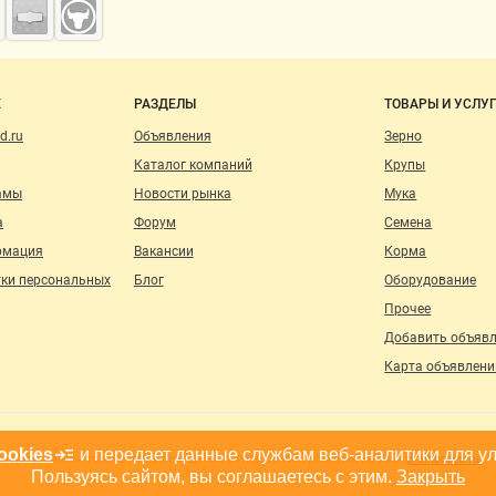
о сайту
Е
РАЗДЕЛЫ
ТОВАРЫ И УСЛУ
d.ru
Объявления
Зерно
Каталог компаний
Крупы
амы
Новости рынка
Мука
а
Форум
Семена
рмация
Вакансии
Корма
тки персональных
Блог
Оборудование
Прочее
Добавить объяв
Карта объявлени
ookies
и передает данные службам веб-аналитики для у
, допускается только при размещении активной гиперссылки на сайт
grainboard.ru
Пользуясь сайтом, вы соглашаетесь с этим.
Закрыть