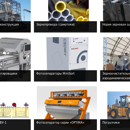
еконструкция
Зернопровода (самотеки)
Нория зерновая о
!
!
ртировщики
Фотосепараторы MiniSort
Зерноочиститель
аэродинамическа
!
!
КЛАСС
ВУ-1
Фотосепаратор серии «OPTIMA»
Погрузчики
!
!