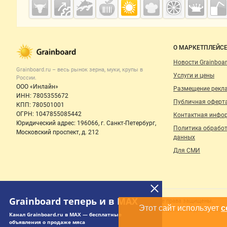
Cсылки на полезные проекты
Grainboard.ru
— зерно и
мука
Важные разделы и контакты
Навигация п
О МАРКЕТПЛЕЙС
Новости Grainboar
Grainboard.ru – весь
рынок зерна, муки, крупы
в
Услуги и цены
России.
ООО «Инлайн»
Размещение рекл
ИНН: 7805355672
Публичная оферт
КПП: 780501001
ОГРН: 1047855085442
Контактная инфо
Юридический адрес: 196066, г. Санкт-Петербург,
Политика обрабо
Московский проспект, д. 212
данных
Для СМИ
Grainboard теперь и в MAX
Канал Grainboard.ru в MAX — бесплатные
объявления о продаже мяса
Счетчики, авторское право, логотипы
© 2006‑2026 ООО “Инлайн”. 12+ Все права защищены.
Этот сайт использует
c
Использование информации, размещенной на данном сайте
ПЕРЕЙТИ