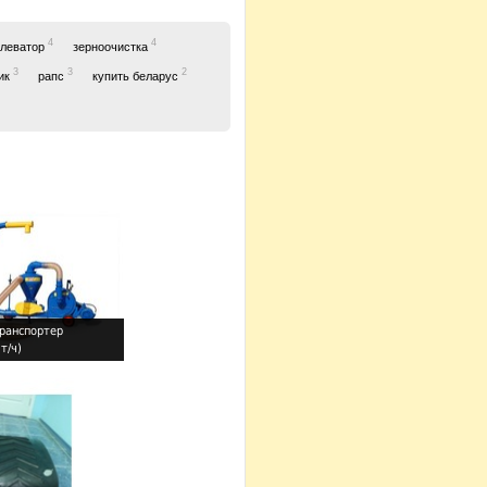
4
4
элеватор
зерноочистка
3
3
2
ик
рапс
купить беларус
ранспортер
т/ч)