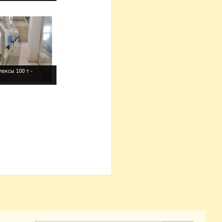
ексы 100 т -