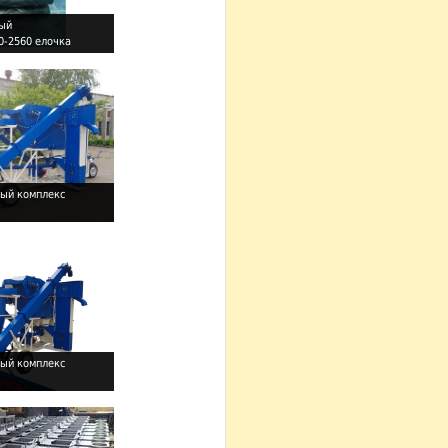
ный
0-2560 елочка
ый комплекс
ый комплекс