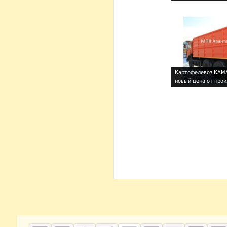
Картофелевоз КАМ
новый цена от про
!
!
Дополнительная информация