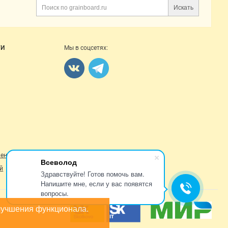
Искать
Поиск
ГИ
Мы в соцсетях:
ление
Всеволод
й
Здравствуйте! Готов помочь вам.
Напишите мне, если у вас появятся
вопросы.
лучшения функционала.