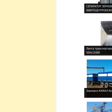
СЕПАРАТОР ЗЕРНО
ВИБРОЦЕНТРОБЕЖН
!
БЦС-50
Лента транспортер
500х11000
!
Зерновоз КАМАЗ Но
!