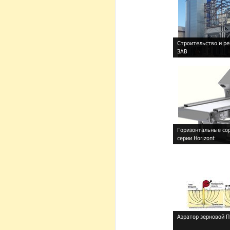
Строительство и р
ЗАВ
!
Горизонтальные со
серии Horizont
!
Аэратор зерновой П
!