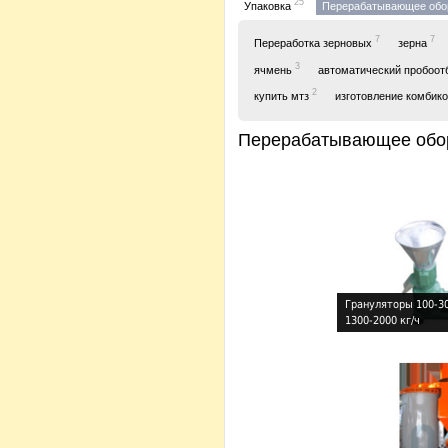
25
Упаковка
Перерабатывающее обо
7
7
Переработка зерновых
зерна
3
ячмень
автоматический пробоот
2
купить мтз
изготовление комбик
Перерабатывающее обо
Грануляторы 100-30
1300-2000 кг/ч