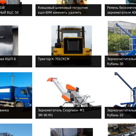
ВОЙ
Ковшовый шнековый погрузчик
Ремень бесконеч
ЫЙ ВЦС-50
кшп-6УМ изменить удалить
зернометателя 40
!
!
ная КШП-6
Трактор К-701СКСМ
Зерноочистительн
Кубань-30
!
!
винка
Зернометатель Скорпион- М1
Зерноочистительн
ЗМ-90 М1
Кубань-10
!
!