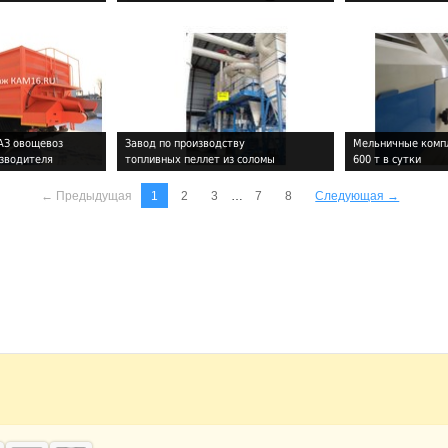
АЗ овощевоз
Завод по производству
Мельничные компл
изводителя
топливных пеллет из соломы
600 т в сутки
!
!
← Предыдущая
…
1
2
3
7
8
Следующая →
!
!