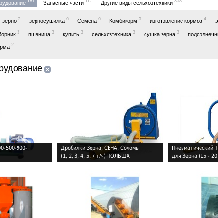
187
117
358
рудование
Запасные части
Другие виды сельхозтехники
7
6
6
5
4
зерно
зерносушилка
Семена
Комбикорм
изготовление кормов
3
3
3
3
3
борник
пшеница
купить
сельхозтехника
сушка зерна
подсолнечн
2
орма
рудование
0-500-900-
Дробилки Зерна, СЕНА, Соломы
Пневматический Т
(1, 2, 3, 4, 5, 7 т/ч) ПОЛЬША
для Зерна (15 - 20 