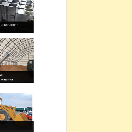
цинкованная
ная
я машина