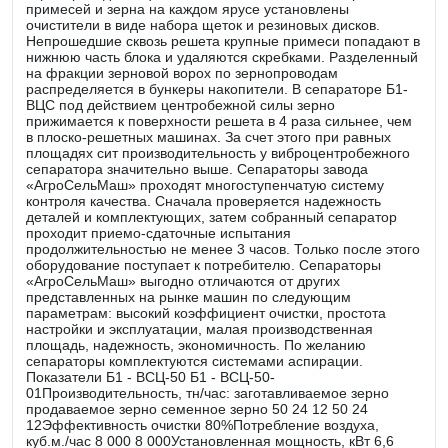
примесей и зерна на каждом ярусе установлены
очистители в виде набора щеток и резиновых дисков.
Непрошедшие сквозь решета крупные примеси попадают в
нижнюю часть блока и удаляются скребками. Разделенный
на фракции зерновой ворох по зернопроводам
распределяется в бункеры накопители. В сепараторе Б1-
ВЦС под действием центробежной силы зерно
прижимается к поверхности решета в 4 раза сильнее, чем
в плоско-решетных машинах. За счет этого при равных
площадях сит производительность у виброцентробежного
сепаратора значительно выше. Сепараторы завода
«АгроСельМаш» проходят многоступенчатую систему
контроля качества. Сначала проверяется надежность
деталей и комплектующих, затем собранный сепаратор
проходит приемо-сдаточные испытания
продолжительностью не менее 3 часов. Только после этого
оборудование поступает к потребителю. Сепараторы
«АгроСельМаш» выгодно отличаются от других
представленных на рынке машин по следующим
параметрам: высокий коэффициент очистки, простота
настройки и эксплуатации, малая производственная
площадь, надежность, экономичность. По желанию
сепараторы комплектуются системами аспирации.
Показатели Б1 - ВСЦ-50 Б1 - ВСЦ-50-
01Производительность, тн/час: заготавливаемое зерно
продаваемое зерно семенное зерно 50 24 12 50 24
12Эффективность очистки 80%Потребление воздуха,
куб.м./час 8 000 8 000Установленная мощность, кВт 6,6