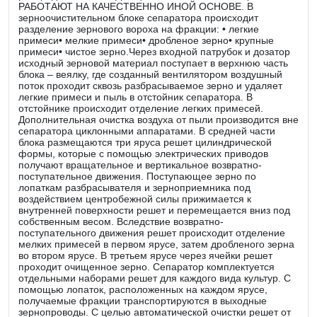
РАБОТАЮТ НА КАЧЕСТВЕННО ИНОЙ ОСНОВЕ. В
зерноочистительном блоке сепаратора происходит
разделение зернового вороха на фракции: • легкие
примеси• мелкие примеси• дробленое зерно• крупные
примеси• чистое зерно.Через входной патрубок и дозатор
исходный зерновой материал поступает в верхнюю часть
блока – веялку, где созданный вентилятором воздушный
поток проходит сквозь разбрасываемое зерно и удаляет
легкие примеси и пыль в отстойник сепаратора. В
отстойнике происходит отделение легких примесей.
Дополнительная очистка воздуха от пыли производится вне
сепаратора циклонными аппаратами. В средней части
блока размещаются три яруса решет цилиндрической
формы, которые с помощью электрических приводов
получают вращательное и вертикальное возвратно-
поступательное движения. Поступающее зерно по
лопаткам разбрасывателя и зерноприемника под
воздействием центробежной силы прижимается к
внутренней поверхности решет и перемещается вниз под
собственным весом. Вследствие возвратно-
поступательного движения решет происходит отделение
мелких примесей в первом ярусе, затем дробленого зерна
во втором ярусе. В третьем ярусе через ячейки решет
проходит очищенное зерно. Сепаратор комплектуется
отдельными наборами решет для каждого вида культур. С
помощью лопаток, расположенных на каждом ярусе,
получаемые фракции транспортируются в выходные
зернопроводы. С целью автоматической очистки решет от