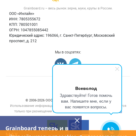
Крупы
Контактная информация
Форум
Grainboard.ru – весь
рынок зерна, муки, крупы
в России.
Мука
Политика обработки персональных данных
Вакансии
ООО «Инлайн»
Семена
Для СМИ
ИНН: 7805355672
Блог
КПП: 780501001
Корма
ОГРН: 1047855085442
Оборудование
Юридический адрес: 196066, г. Санкт-Петербург, Московский
Прочее
проспект, д. 212
Добавить объявление
Мы в соцсетях:
Карта объявлений
Счетчики, авторское право, логотипы
Всеволод
Здравствуйте! Готов помочь
вам. Напишите мне, если у
© 2006‑2026 ООО “Инлайн”. 12+ Все права защищены.
Использование информации, размещенной на данном сайте, допускается
вас появятся вопросы.
только при размещении активной гиперссылки на сайт
grainboard.ru
Grainboard теперь и в
MAX