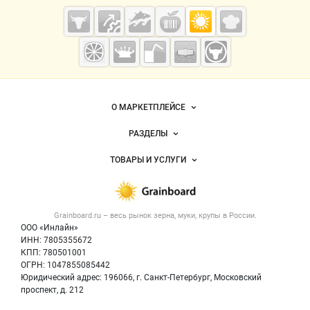
Grainboard.ru
— зерно и
мука
О МАРКЕТПЛЕЙСЕ
Новости Grainboard.ru
РАЗДЕЛЫ
Услуги и цены
Объявления
ТОВАРЫ И УСЛУГИ
Размещение рекламы
Каталог компаний
Зерно
Публичная оферта
Новости рынка
Крупы
Контактная информация
Форум
Grainboard.ru – весь
рынок зерна, муки, крупы
в России.
Мука
Политика обработки персональных данных
Вакансии
ООО «Инлайн»
Семена
Для СМИ
ИНН: 7805355672
Блог
КПП: 780501001
Корма
ОГРН: 1047855085442
Оборудование
Юридический адрес: 196066, г. Санкт-Петербург, Московский
Прочее
проспект, д. 212
Добавить объявление