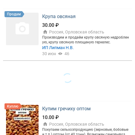
ВИД КРУПЫ ИЛИ ХЛОПЬЕВ
Продам
Крупа овсяная
30.00 ₽
ТИП КРУПЫ ИЛИ ХЛОПЬЕВ
Россия, Орловская область
Производим и продаём крупу овсяную недроблен
ую, крупу овсяную плющеную геркелес.
ИП Липман Н.В.
30 июн
46
ПОДТИП
Цена, ₽
Куплю
Купим гречиху оптом
Сбросить
Показать
10.00 ₽
Россия, Орловская область
Покупаем сельхозпродукцию (зерновые, бобовые
и т.п.) оптом (от 40 тонн). Возможен самовывоз.