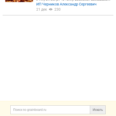
Рассмотрим все Ваши предложения и долгосрочн
ИП Черников Александр Сергеевич
ое сотрудничество (контракты на выкуп урожая с
21 дек
230
ледующего года). Звоните, обсудим конкретику.
Искать