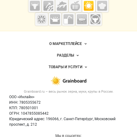
Grainboard.ru
— зерно и
мука
О МАРКЕТПЛЕЙСЕ
Новости Grainboard.ru
РАЗДЕЛЫ
Услуги и цены
Объявления
ТОВАРЫ И УСЛУГИ
Размещение рекламы
Каталог компаний
Зерно
Публичная оферта
Новости рынка
Крупы
Контактная информация
Форум
Grainboard.ru – весь
рынок зерна, муки, крупы
в России.
Мука
Политика обработки персональных данных
Вакансии
ООО «Инлайн»
Семена
Для СМИ
ИНН: 7805355672
Блог
КПП: 780501001
Корма
ОГРН: 1047855085442
Оборудование
Юридический адрес: 196066, г. Санкт-Петербург, Московский
Прочее
проспект, д. 212
Добавить объявление
Мы в соцсетях: