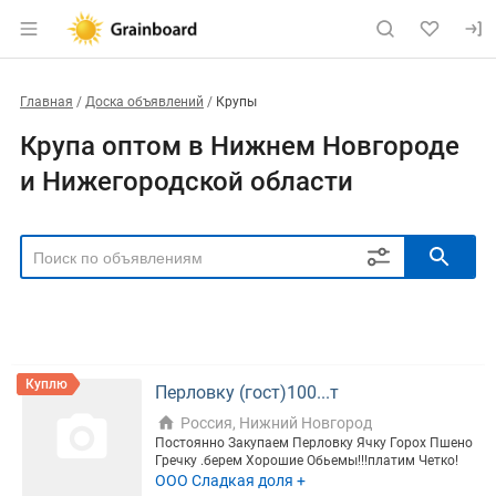
Главная
Доска объявлений
Крупы
Крупа оптом в Нижнем Новгороде
и Нижегородской области
РЕГИОН
Выбрать регион
ТИП СДЕЛКИ
Все
Продам
Куплю
Куплю
Перловку (гост)100...т
РУБРИКА
Россия, Нижний Новгород
Постоянно Закупаем Перловку Ячку Горох Пшено
Гречку .берем Хорошие Обьемы!!!платим Четко!
ООО Сладкая доля +