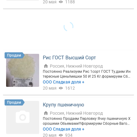
20 мая
1188
ВИД КРУПЫ ИЛИ ХЛОПЬЕВ
ТИП КРУПЫ ИЛИ ХЛОПЬЕВ
Продам
Рис ГОСТ Высший Сорт
ПОДТИП
Россия, Нижний Новгород
Постоянно Реализуем Рис 1сорт ГОСТ Ту.даем Ин
тересные Цены!мешки 50 И 25 Кг.формируем Сбо
рные Вагоны Машины.(отгрузка С Ростова Или Н
ООО Сладкая доля +
Цена, ₽
ижний Новгород)!
20 мая
1612
Продам
Крупу пшеничную
Россия, Нижний Новгород
Сбросить
Показать
Постоянно Продаем Перловку Ячку пшеничную Х
орошими Обьемами!!!формируем Сборные Вагон
ы Машины.
ООО Сладкая доля +
20 мая
934