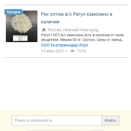
Продам
Рис оптом в/с Регул камолино в
наличии
Россия, Нижний Новгород
Регул ГОСТ в/с камолино есть в наличии от прои
зводителя. Мешки 50 кг. Срочно. Цены от заводы.
Звоните ООО " Екатеринодар Агро" - надежный по
ООО Екатеринодар-Агро
ставщик- производитель. Рисовая крупа, изготов
16 июн 2021 г.
1516
ленная из высококачественного риса сырца. Бол
ьшой ассортимент риса в наличии! РИС: Сорт-Рег
ул, Рапан Камолино (масляная обработка) Дробл
еный рис – Цена договорная Рисовая мучка – Це
на договорная ГОСТ 6292-93, ТУ 10.61.12-001-101
17424 Фасовка возможна также в мешки по 25кг.
Возможна фасовка в брендированные мешки Зво
ните, будем рады сотрудничеству!
Искать