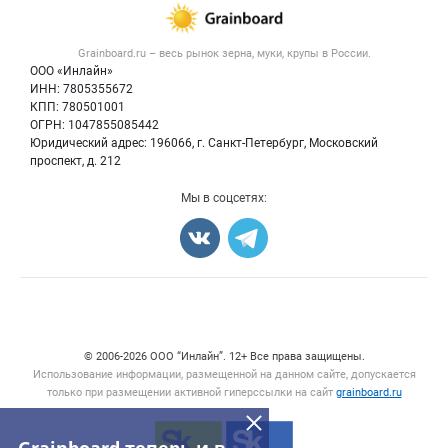
Зерно
Публичная оферта
Новости рынка
Крупы
Контактная информация
Форум
Grainboard.ru – весь
рынок зерна, муки, крупы
в России.
Мука
Политика обработки персональных данных
Вакансии
ООО «Инлайн»
Семена
Для СМИ
ИНН: 7805355672
Блог
КПП: 780501001
Корма
ОГРН: 1047855085442
Оборудование
Юридический адрес: 196066, г. Санкт-Петербург, Московский
Прочее
проспект, д. 212
Добавить объявление
Мы в соцсетях:
Карта объявлений
© 2006‑2026 ООО “Инлайн”. 12+ Все права защищены.
Использование информации, размещенной на данном сайте, допускается
только при размещении активной гиперссылки на сайт
grainboard.ru