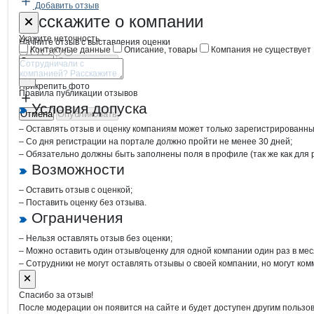
Добавить отзыв
Форма обратной связи о неточностях
СЕВЕРО-КА
Расскажите
о компании
Укажите неточность
Начните отзыв с выставления оценки
Контактные данные
Описание, товары
Компания не существует
Отмена
Опубликовать
Прикрепить фото
Правила публикации отзывов
Условия допуска
Отмена
Опубликовать
– Оставлять отзыв и оценку компаниям может только зарегистрированны
– Со дня регистрации на портале должно пройти не менее 30 дней;
– Обязательно должны быть заполнены поля в профиле (так же как для
Возможности
– Оставить отзыв с оценкой;
– Поставить оценку без отзыва.
Ограничения
– Нельзя оставлять отзыв без оценки;
– Можно оставить один отзыв/оценку для одной компании один раз в мес
– Сотрудники не могут оставлять отзывы о своей компании, но могут ком
Спасибо за отзыв!
После модерации он появится на сайте и будет доступен другим пользо