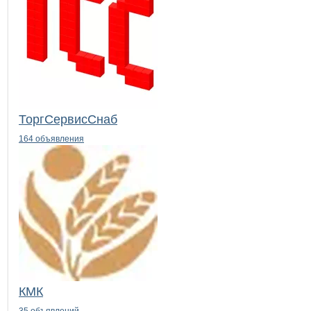
ТоргСервисСнаб
164 объявления
КМК