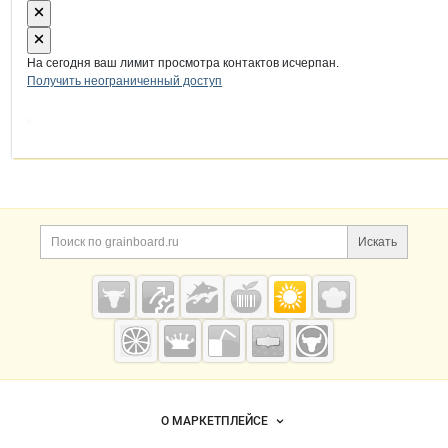
На сегодня ваш лимит просмотра контактов исчерпан.
Получить неограниченный доступ
Дополнительная информация
Поиск по сайту и ссы
Искать
Cсылки на полезные проекты
Grainboard.ru
— зерно и
мука
Важные разделы и контакты
Навигация по сайту
О МАРКЕТПЛЕЙСЕ