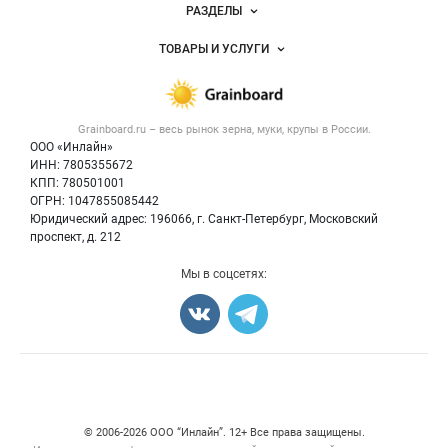
Новости Grainboard.ru
РАЗДЕЛЫ
Услуги и цены
Объявления
ТОВАРЫ И УСЛУГИ
Размещение рекламы
Каталог компаний
Зерно
Публичная оферта
Новости рынка
Крупы
Контактная информация
Форум
Grainboard.ru – весь
рынок зерна, муки, крупы
в России.
Мука
Политика обработки персональных данных
Вакансии
ООО «Инлайн»
Семена
Для СМИ
ИНН: 7805355672
Блог
КПП: 780501001
Корма
ОГРН: 1047855085442
Оборудование
Юридический адрес: 196066, г. Санкт-Петербург, Московский
Прочее
проспект, д. 212
Добавить объявление
Мы в соцсетях:
Карта объявлений
Счетчики, авторское право, логотипы
© 2006‑2026 ООО “Инлайн”. 12+ Все права защищены.