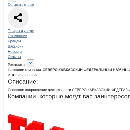
Оставить отзыв
Навигация по странице
компании
СЕ
Товары и услуги
О компании
Бренды
Вакансии
Новости
Отзывы
О компании
СЕВЕРО-КАВКАЗСКИЙ
Реквизиты
компании
СЕВЕРО-КАВКАЗСК
Реквизиты:
Название компании:
СЕВЕРО-КАВКАЗСКИЙ ФЕДЕРАЛЬНЫЙ НАУЧНЫЙ
ИНН:
2623000997
Описание:
Основное направление деятельности СЕВЕРО-КАВКАЗСКИЙ ФЕДЕРАЛ
Компании, которые могут вас заинтересо