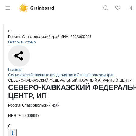
Раздел навигации по сайту grainboard.
Краткая информация о компании
СЕ
Страница компании
СЕВЕРО
Страница компании
СЕВЕРО-КАВКАЗСКИЙ ФЕДЕРАЛЬНЫЙ НАУЧНЫЙ А
С
Россия, Ставропольский край
ИНН: 2623000997
Оставить отзыв
Навигация по сайту
Главная
Сельскохозяйственные предприятия в Ставропольском крае
СЕВЕРО-КАВКАЗСКИЙ ФЕДЕРАЛЬНЫЙ НАУЧНЫЙ АГРАРНЫЙ ЦЕНТР
Основная информация о компании
СЕВЕРО-КАВКАЗСКИЙ ФЕДЕРАЛЬ
ЦЕНТР, ИП
Россия, Ставропольский край
ИНН: 2623000997
С