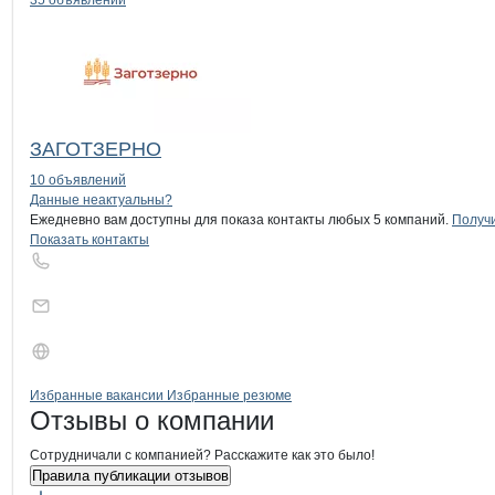
35 объявлений
ЗАГОТЗЕРНО
10 объявлений
Контакты
компании
СЕВЕРО-КАВКА
+7(800)000-00-..
Данные неактуальны?
Ежедневно вам доступны для показа контакты любых 5 компаний.
Получи
Показать контакты
Бренды
Вакансии в
компани
СЕВЕРО-КАВКАЗСКИЙ 
СЕВЕРО-КАВКАЗС
Избранные вакансии
Избранные резюме
Новости o
СЕВЕРО-КАВКАЗСКИЙ Ф
СЕВЕРО-КАВКА
Отзывы
о компании
Сотрудничали с компанией? Расскажите как это было!
Правила публикации отзывов