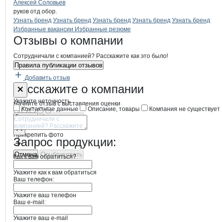
Алексей Соловьев
руков отд обор.
Бренды
компани
Агропост
Узнать бренд
Узнать бренд
Узнать бренд
Узнать бренд
Узнать бренд
Вакансии в
Агропост
Избранные вакансии
Избранные резюме
Новости o
Агропост, ООО
Агропост
Отзывы
о компании
Сотрудничали с компанией? Расскажите как это было!
Правила публикации отзывов
Добавить отзыв
Форма обратной связи о неточностях
Агропост
Расскажите
о компании
Укажите неточность
Начните отзыв с выставления оценки
Контактные данные
Описание, товары
Компания не существует
Отмена
Опубликовать
Прикрепить фото
Запрос продукции:
Отмена
Опубликовать
Как к вам обратиться?
Укажите как к вам обратиться
Ваш телефон:
Укажите ваш телефон
Ваш e-mail:
Укажите ваш e-mail