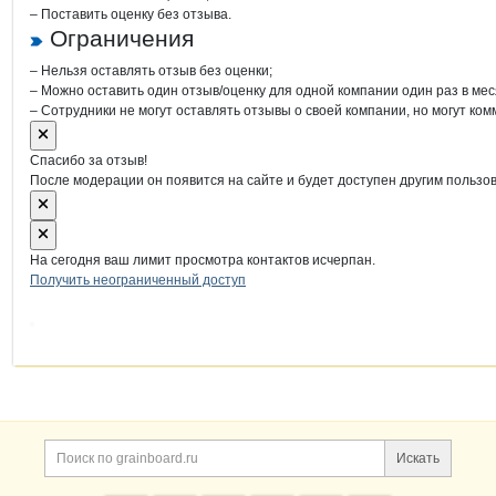
– Поставить оценку без отзыва.
Ограничения
– Нельзя оставлять отзыв без оценки;
– Можно оставить один отзыв/оценку для одной компании один раз в мес
– Сотрудники не могут оставлять отзывы о своей компании, но могут ком
Спасибо за отзыв!
После модерации он появится на сайте и будет доступен другим пользо
На сегодня ваш лимит просмотра контактов исчерпан.
Получить неограниченный доступ
Дополнительная информация
Поиск по сайту и ссы
Искать