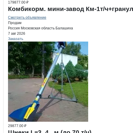
179877.00 ₽
Комбикорм. мини-завод Км-1т/ч+грану
Смотреть объявление
Продам
Россия
Московская область
Балашиха
7 авг 2026
Заказать
29877.00 ₽
Шнеки L=3, 4...м (до 70 т/ч)