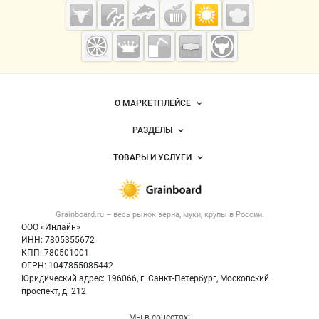
Cсылки на полезные проекты
Grainboard.ru
— зерно и
мука
Важные разделы и контакты
Навигация по сайту
О МАРКЕТПЛЕЙСЕ
Новости Grainboard.ru
РАЗДЕЛЫ
Услуги и цены
Объявления
ТОВАРЫ И УСЛУГИ
Размещение рекламы
Каталог компаний
Зерно
Публичная оферта
Новости рынка
Крупы
Контактная информация
Форум
Grainboard.ru – весь
рынок зерна, муки, крупы
в России.
Мука
Политика обработки персональных данных
Вакансии
ООО «Инлайн»
Семена
Для СМИ
ИНН: 7805355672
Блог
КПП: 780501001
Корма
ОГРН: 1047855085442
Оборудование
Юридический адрес: 196066, г. Санкт-Петербург, Московский
Прочее
проспект, д. 212
Добавить объявление
Мы в соцсетях: