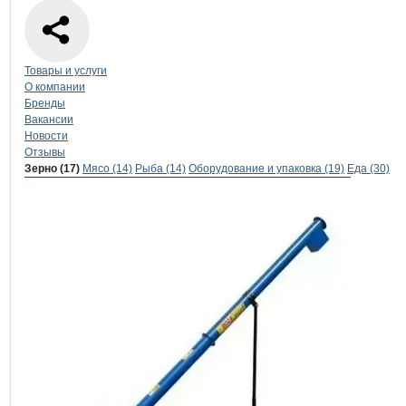
Навигация по странице
компании
Агр
Товары и услуги
О компании
Бренды
Вакансии
Новости
Отзывы
Продукция
Агропост, ООО
Навигация по продуктам
компании
Агроп
Зерно (17)
Мясо (14)
Рыба (14)
Оборудование и упаковка (19)
Еда (30)