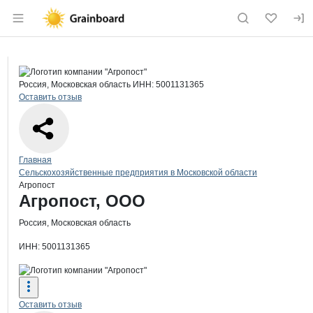
Раздел навигации по сайту grainboard.
Краткая информация о компании
Агр
Страница компании
Агропос
Страница компании
Агропост, ООО
Россия, Московская область
ИНН: 5001131365
Оставить отзыв
Навигация по сайту
Главная
Сельскохозяйственные предприятия в Московской области
Агропост
Основная информация о компании
Агропост, ООО
Россия, Московская область
ИНН: 5001131365
Оставить отзыв