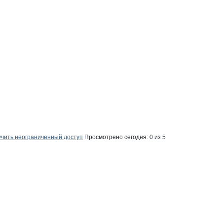
щины, ассоциация
чить неограниченный доступ
Просмотрено сегодня:
0
из 5
ассоциация
ны, ассоциация