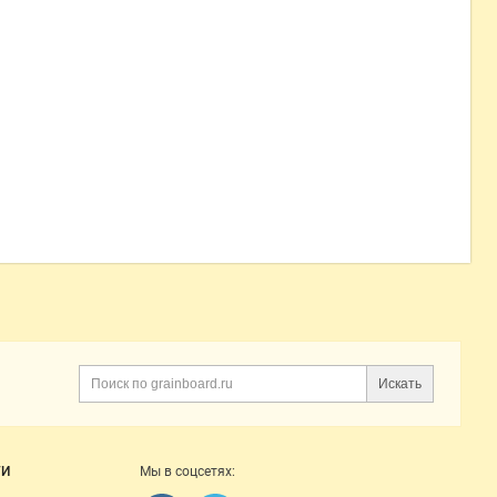
Искать
Поиск
ГИ
Мы в соцсетях: