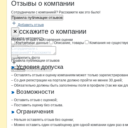
Новости o
Семена Полтавщины, ас
Семена Полтав
Отзывы
о компании
Сотрудничали с компанией? Расскажите как это было!
Правила публикации отзывов
Добавить отзыв
Форма обратной связи о неточностя
Семена Пол
Расскажите
о компании
Укажите неточность
Начните отзыв с выставления оценки
Контактные данные
Описание, товары
Компания не существу
Отмена
Опубликовать
Прикрепить фото
Правила публикации отзывов
Условия допуска
Отмена
Опубликовать
– Оставлять отзыв и оценку компаниям может только зарегистрирован
– Со дня регистрации на портале должно пройти не менее 30 дней;
– Обязательно должны быть заполнены поля в профиле (так же как д
Возможности
– Оставить отзыв с оценкой;
– Поставить оценку без отзыва.
Ограничения
– Нельзя оставлять отзыв без оценки;
– Можно оставить один отзыв/оценку для одной компании один раз в м