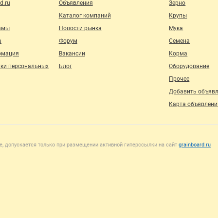
d.ru
Объявления
Зерно
Каталог компаний
Крупы
амы
Новости рынка
Мука
а
Форум
Семена
рмация
Вакансии
Корма
тки персональных
Блог
Оборудование
Прочее
Добавить объяв
Карта объявлени
, допускается только при размещении активной гиперссылки на сайт
grainboard.ru