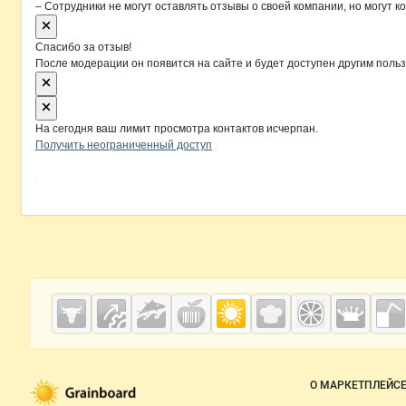
– Сотрудники не могут оставлять отзывы о своей компании, но могут к
Спасибо за отзыв!
После модерации он появится на сайте и будет доступен другим поль
На сегодня ваш лимит просмотра контактов исчерпан.
Получить неограниченный доступ
Дополнительная информация
Cсылки на полезные проекты
Grainboard.ru
— зерно и
мука
Важные разделы и контакты
Навигация п
О МАРКЕТПЛЕЙС