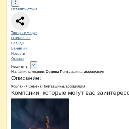
Оставить отзыв
Навигация по странице
компании
Се
Товары и услуги
О компании
Бренды
Вакансии
Новости
Отзывы
О компании
Семена Полтавщины, 
Реквизиты
компании
Семена Полтавщин
Реквизиты:
Название компании:
Семена Полтавщины, ассоциация
Описание:
Компания Семена Полтавщины, ассоциация
Компании, которые могут вас заинтерес