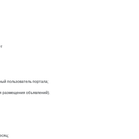
социация,
щины, ассоциация
х на странице
тавщины, ассоциация
ет
ный пользователь портала;
ля размещения объявлений).
есяц;