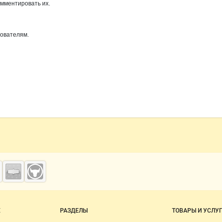
омментировать их.
зователям.
о сайту
Е
РАЗДЕЛЫ
ТОВАРЫ И УСЛУ