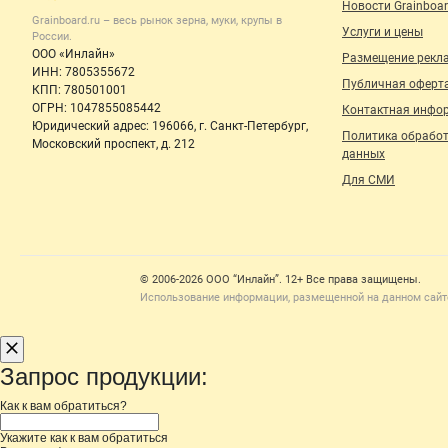
Новости Grainboar
Grainboard.ru – весь
рынок зерна, муки, крупы
в
Услуги и цены
России.
ООО «Инлайн»
Размещение рекл
ИНН: 7805355672
Публичная оферт
КПП: 780501001
ОГРН: 1047855085442
Контактная инфо
Юридический адрес: 196066, г. Санкт-Петербург,
Политика обрабо
Московский проспект, д. 212
данных
Для СМИ
Счетчики, авторское право, логотипы
© 2006‑2026 ООО “Инлайн”. 12+ Все права защищены.
Использование информации, размещенной на данном сайте
Запрос продукции:
Как к вам обратиться?
Укажите как к вам обратиться