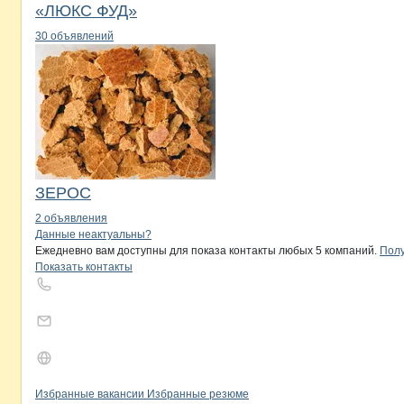
«ЛЮКС ФУД»
30 объявлений
ЗЕРОС
2 объявления
Контакты
компании
Семена Полтав
+7(800)000-00-..
Данные неактуальны?
Ежедневно вам доступны для показа контакты любых 5 компаний.
Полу
Показать контакты
Бренды
Вакансии в
компани
Семена Полтавщины, 
Семена Полтавщи
Избранные вакансии
Избранные резюме