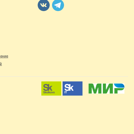
ление
й