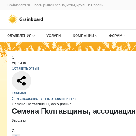
Раздел навигации по сайту grainboard.
Grainboard.ru – весь
рынок зерна, муки, крупы
в России.
Авторизация и меню пользователя
Навигация по разделам сайта grainboard.ru
ОБЪЯВЛЕНИЯ
УСЛУГИ
КОМПАНИИ
ФОРУМ
Все объявления
О каталоге компаний
Все темы
Краткая информация о компании
Се
Страница компании
Семена 
Страница компании
Семена Полтавщины, ассоциация,
С
Мои объявления
Каталог компаний
Избранные
Украина
Оставить отзыв
Моя компания
С моим уча
Платное размещение
Навигация по сайту
Главная
Сельскохозяйственные предприятия
Семена Полтавщины, ассоциация
Основная информация о компании
Семена Полтавщины, ассоциация
Украина
С