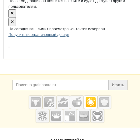
После модерации он появится на сайте и будет доступен другим
пользователям.
На сегодня ваш лимит просмотра контактов исчерпан.
Получить неограниченный доступ
Дополнительная информация
Поиск по сайту и ссы
Искать
Cсылки на полезные проекты
Grainboard.ru
— зерно и
мука