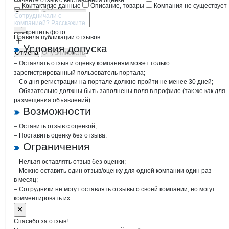
Начните отзыв с выставления оценки
Контактные данные
Описание, товары
Компания не существует
Отмена
Опубликовать
Прикрепить фото
Правила публикации отзывов
Условия допуска
Отмена
Опубликовать
– Оставлять отзыв и оценку компаниям может только
зарегистрированный пользователь портала;
– Со дня регистрации на портале должно пройти не менее 30 дней;
– Обязательно должны быть заполнены поля в профиле (так же как для
размещения объявлений).
Возможности
– Оставить отзыв с оценкой;
– Поставить оценку без отзыва.
Ограничения
– Нельзя оставлять отзыв без оценки;
– Можно оставить один отзыв/оценку для одной компании один раз
в месяц;
– Сотрудники не могут оставлять отзывы о своей компании, но могут
комментировать их.
Спасибо за отзыв!