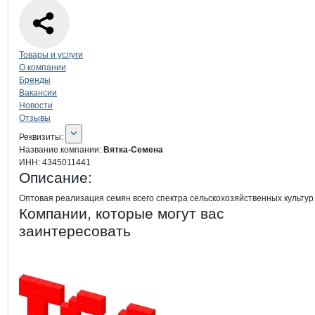
Навигация по странице
компании
Вят
Товары и услуги
О компании
Бренды
Вакансии
Новости
Отзывы
О компании
Вятка-Семена
Реквизиты
компании
Вятка-Семена
Реквизиты:
Название компании:
Вятка-Семена
ИНН:
4345011441
Описание:
Оптовая реализация семян всего спектра сельскохозяйственных культур
Компании, которые могут вас
заинтересовать