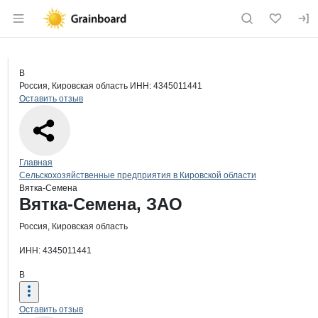
Раздел навигации по сайту grainboard.
Краткая информация о компании
Вят
Страница компании
Вятка-С
Страница компании
Вятка-Семена, ЗАО
В
Россия, Кировская область
ИНН: 4345011441
Оставить отзыв
Навигация по сайту
Главная
Сельскохозяйственные предприятия в Кировской области
Вятка-Семена
Основная информация о компании
Вятка-Семена, ЗАО
Россия, Кировская область
ИНН: 4345011441
В
Оставить отзыв