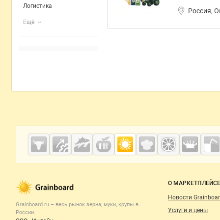
Логистика
Россия, 
Ещё
Дополнительная информация
Cсылки на полезные проекты
Grainboard.ru
— зерно и
мука
Важные разделы и контакты
Навигация п
О МАРКЕТПЛЕЙС
Новости Grainboar
Grainboard.ru – весь
рынок зерна, муки, крупы
в
Услуги и цены
России.