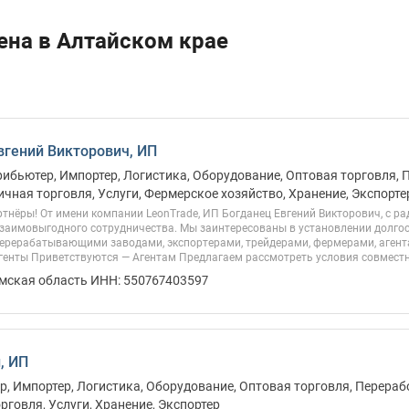
ена в Алтайском крае
вгений Викторович, ИП
рибьютер, Импортер, Логистика, Оборудование, Оптовая торговля, 
ичная торговля, Услуги, Фермерское хозяйство, Хранение, Экспорте
тнёры! От имени компании LeonTrade, ИП Богданец Евгений Викторович, с р
заимовыгодного сотрудничества. Мы заинтересованы в установлении долго
перерабатывающими заводами, экспортерами, трейдерами, фермерами, аген
енты Приветствуются — Агентам Предлагаем рассмотреть условия совместно
Омская область ИНН: 550767403597
, ИП
, Импортер, Логистика, Оборудование, Оптовая торговля, Перераб
рговля, Услуги, Хранение, Экспортер