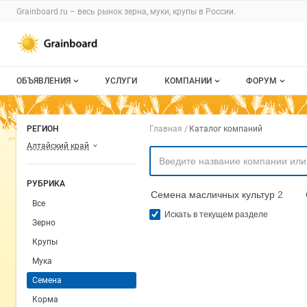
Раздел навигации по сайту grainboard.
Grainboard.ru – весь
рынок зерна, муки, крупы
в России.
Авторизация и меню пользователя
Навигация по разделам сайта grainboard.ru
ОБЪЯВЛЕНИЯ
УСЛУГИ
КОМПАНИИ
ФОРУМ
Все объявления
О каталоге компаний
Все темы
Навигация по комп
РЕГИОН
Главная
Каталог компаний
Мои объявления
Каталог компаний
Избранные
Алтайский край
Моя компания
С моим уча
РУБРИКА
Семена масличных культур
2
Платное размещение
Все
Искать в текущем разделе
Зерно
Крупы
Мука
Семена
Корма