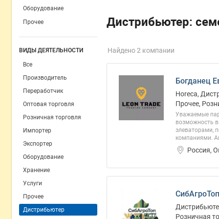
Оборудование
Дистрибьютер: сем
Прочее
Найдено 2 компании
ВИДЫ ДЕЯТЕЛЬНОСТИ
Все
Производитель
Богданец Е
Переработчик
Horeca, Дист
Прочее, Розн
Оптовая торговля
Уважаемые пар
Розничная торговля
возможность в
элеваторами, 
Импортер
компаниями. Аг
Экспортер
Россия, 
Оборудование
Хранение
Услуги
СибАгроТоп
Прочее
Дистрибьютер
Дистрибьютер
Розничная то