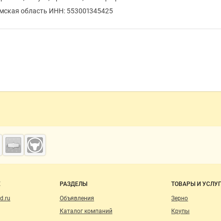
Омская область ИНН: 553001345425
о сайту
Е
РАЗДЕЛЫ
ТОВАРЫ И УСЛУ
d.ru
Объявления
Зерно
Каталог компаний
Крупы