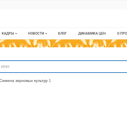
ru
КАДРЫ
НОВОСТИ
БЛОГ
ДИНАМИКА ЦЕН
О ПР
Все вакансии
Новости рынка
О п
аниям
Все резюме
Кон
стием
Пуб
Семена зерновых культур
1
Раз
Кар