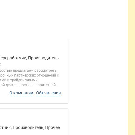
Переработчик, Производитель,
р
адостью предлагаем рассмотреть
срочных партнёрских отношений с
тами и трейдинговыми
й деятельности на паритетной...
О компании
Объявления
отчик, Производитель, Прочее,